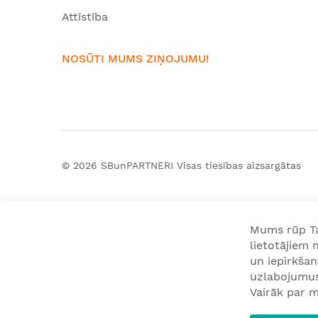
Attīstība
NOSŪTI MUMS ZIŅOJUMU!
© 2026
SBunPARTNERI
Visas tiesības aizsargātas
Mums rūp Tav
lietotājiem
un iepirkša
uzlabojumus 
Vairāk par m