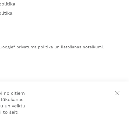
olitika
litika
„Google“ privātuma politika un lietošanas noteikumi.
i no citiem
rlūkošanas
u un veiktu
 to šeit!