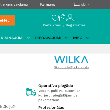
ti mums ziņojumu
Par mums
Latviski
eklēt
Pieteikties
Reģistrēties
 RISINĀJUMI
PIEDĀVĀJUMI
INFO
Skatīt ražotāja katalogu
Operatīva piegāde
Vedam paši vai sūtām ar
kurjeru; piegādājam uz
pakomātiem
ktāciju?
Profesionālas