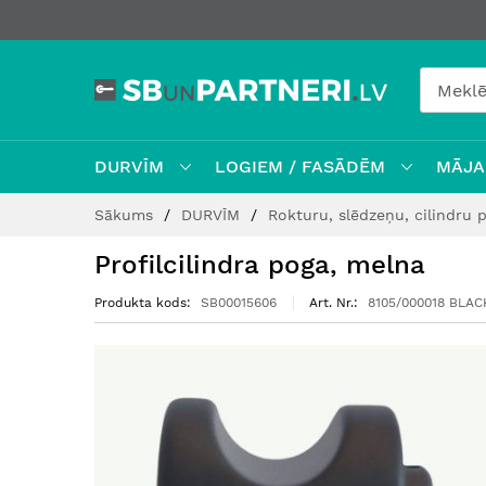
DURVĪM
LOGIEM / FASĀDĒM
MĀJAI
Skip
Sākums
DURVĪM
Rokturu, slēdzeņu, cilindru
to
Content
Profilcilindra poga, melna
Produkta kods
SB00015606
Art. Nr.
8105/000018 BLAC
Iet
uz
galerijas
beigām