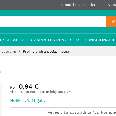
Kontakti / darba laiks
Nosū
M
 / SĒTAI
DIZAINA TENDENCES
FUNKCIONĀLIE
 piederumi
Profilcilindra poga, melna
K
10,94 €
No
Visas cenas norādītas ar iekļautu PVN
Noliktavā: 11 gab.
Vēlies citu apstrādi un/vai komple