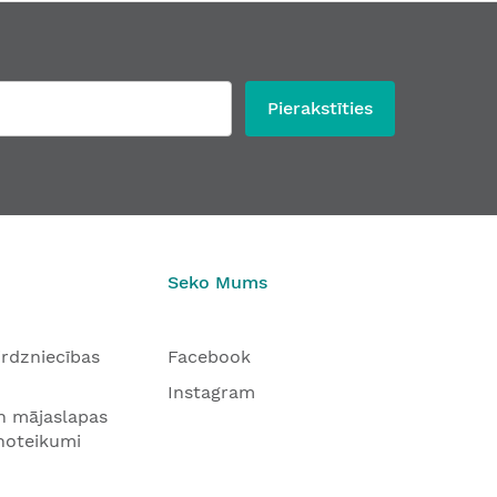
Pierakstīties
Seko Mums
tirdzniecības
Facebook
Instagram
n mājaslapas
 noteikumi