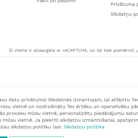
Fakti un padomi
Privātuma p
Sīkdatņu po
Šī vietne ir aizsargāta ar reCAPTCHA, un tai tiek piemēroti 
u datu privātums! Sīkdatnes izmantojam, lai atšķirtu Tev
 mūsu vietnē un nodrošinātu Tev ērtāku un operatīvāku pā
nās procesu mūsu vietnē, personalizētu piedāvājumu satur
mūsu vietnē. Ja piekrīti sīkdatņu izmantošanai, apstiprini
ūsu sīkdatņu politiku lasi:
Sīkdatņu politika