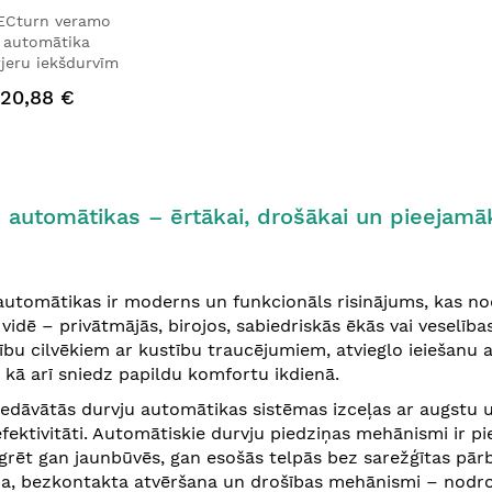
ECturn veramo
 automātika
jeru iekšdurvīm
120,88 €
 automātikas – ērtākai, drošākai un pieejamāk
automātikas ir moderns un funkcionāls risinājums, kas no
 vidē – privātmājās, birojos, sabiedriskās ēkās vai veselīb
ību cilvēkiem ar kustību traucējumiem, atvieglo ieiešanu
kā arī sniedz papildu komfortu ikdienā.
edāvātās durvju automātikas sistēmas izceļas ar augstu 
fektivitāti. Automātiskie durvju piedziņas mehānismi ir p
egrēt gan jaunbūvēs, gan esošās telpās bez sarežģītas pārbū
ba, bezkontakta atvēršana un drošības mehānismi – nodro