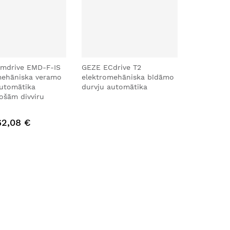
imdrive EMD-F-IS
GEZE ECdrive T2
mehāniska veramo
elektromehāniska bīdāmo
automātika
durvju automātika
ošām divviru
62,08 €