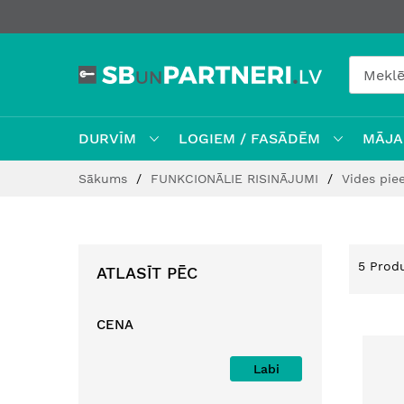
DURVĪM
LOGIEM / FASĀDĒM
MĀJAI
Skip
Sākums
FUNKCIONĀLIE RISINĀJUMI
Vides pie
to
Content
5
Produ
ATLASĪT PĒC
CENA
Labi