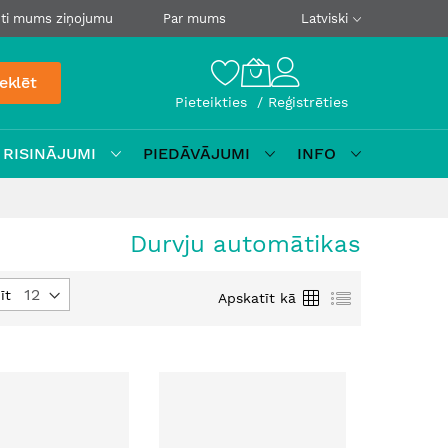
ti mums ziņojumu
Par mums
Latviski
eklēt
Pieteikties
Reģistrēties
 RISINĀJUMI
PIEDĀVĀJUMI
INFO
Durvju automātikas
Režģis
Saraksts
īt
Apskatīt kā