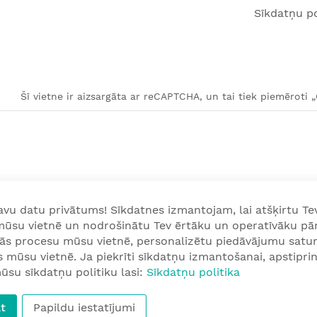
Sīkdatņu po
Šī vietne ir aizsargāta ar reCAPTCHA, un tai tiek piemēroti 
u datu privātums! Sīkdatnes izmantojam, lai atšķirtu Tev
 mūsu vietnē un nodrošinātu Tev ērtāku un operatīvāku pā
nās procesu mūsu vietnē, personalizētu piedāvājumu satur
mūsu vietnē. Ja piekrīti sīkdatņu izmantošanai, apstiprini
ūsu sīkdatņu politiku lasi:
Sīkdatņu politika
t
Papildu iestatījumi