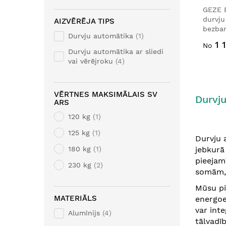
GEZE 
durvju
AIZVĒRĒJA TIPS
bezbar
Durvju automātika
1
1 
No
Durvju automātika ar sliedi
vai vērējroku
4
VĒRTNES MAKSIMĀLAIS SV
Durvju
ARS
120 kg
1
125 kg
1
Durvju 
180 kg
1
jebkurā
pieejam
230 kg
2
somām, 
Mūsu pi
MATERIĀLS
energoe
var int
Alumīnijs
4
tālvadī