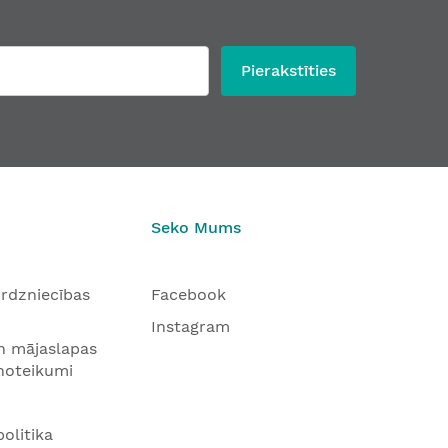
Pierakstīties
Seko Mums
tirdzniecības
Facebook
Instagram
n mājaslapas
 noteikumi
olitika