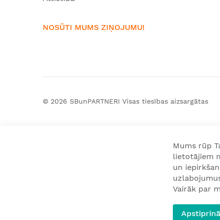
NOSŪTI MUMS ZIŅOJUMU!
© 2026
SBunPARTNERI
Visas tiesības aizsargātas
Mums rūp Tav
lietotājiem
un iepirkša
uzlabojumus 
Vairāk par m
Apstiprinā