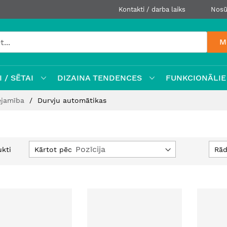
Kontakti / darba laiks
Nosū
M
 / SĒTAI
DIZAINA TENDENCES
FUNKCIONĀLIE
ejamība
Durvju automātikas
Iestatīt
Kārtot pēc
Rād
kti
dilstošā
secībā