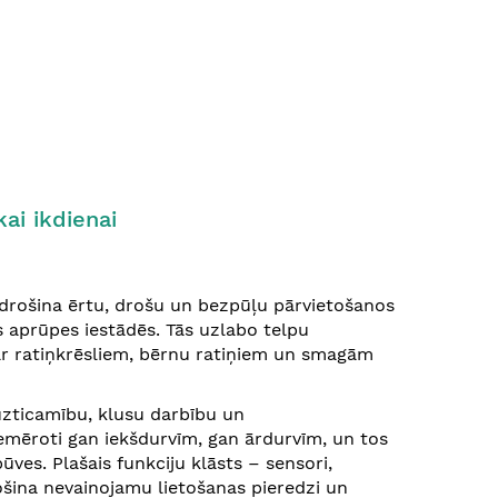
ai ikdienai
drošina ērtu, drošu un bezpūļu pārvietošanos
as aprūpes iestādēs. Tās uzlabo telpu
 ar ratiņkrēsliem, bērnu ratiņiem un smagām
uzticamību, klusu darbību un
iemēroti gan iekšdurvīm, gan ārdurvīm, un tos
ves. Plašais funkciju klāsts – sensori,
šina nevainojamu lietošanas pieredzi un