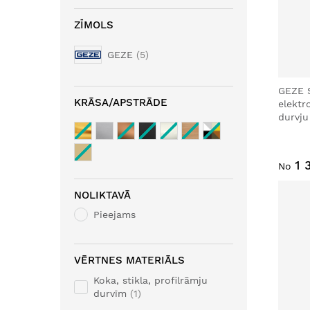
ZĪMOLS
GEZE
5
GEZE 
KRĀSA/APSTRĀDE
elekt
durvju
1 
No
NOLIKTAVĀ
Pieejams
VĒRTNES MATERIĀLS
Koka, stikla, profilrāmju
durvīm
1