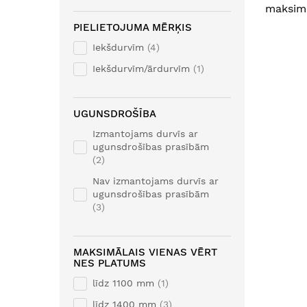
maksimā
PIELIETOJUMA MĒRĶIS
Iekšdurvīm
4
Iekšdurvīm/ārdurvīm
1
UGUNSDROŠĪBA
Izmantojams durvīs ar
ugunsdrošības prasībām
2
Nav izmantojams durvīs ar
ugunsdrošības prasībām
3
MAKSIMĀLAIS VIENAS VĒRT
NES PLATUMS
līdz 1100 mm
1
līdz 1400 mm
3