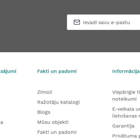
ksājumi
Fakti un padomi
Informācija
Zīmoli
Vispārīgie 
noteikumi
Ražotāju katalogi
E-veikala u
Blogs
lietošanas
na
Mūsu objekti
Garantija
Fakti un padomi
Privātuma p