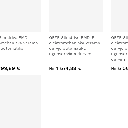
Slimdrive EMD
GEZE Slimdrive EMD-F
GEZE Sl
romehāniska veramo
elektromehāniska veramo
elektro
 automātika
durvju automātika
durvju 
ugunsdrošām durvīm
ugunsdr
durvīm
399,89 €
1 574,88 €
5 0
No
No