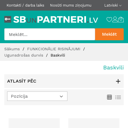
Kontakti / darba laiks
Nosūti mums ziņojumu
Latviski
Meklēt
Skip
Sākums
FUNKCIONĀLIE RISINĀJUMI
to
Ugunsdrošas durvis
Baskvili
Content
Baskvili
ATLASĪT PĒC
Iestatīt
Režģis
Sar
dilstošā
secībā