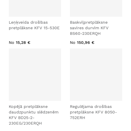
Leņķveida drošības
Baskviļpretplāksne
pretplāksne KFV 15-530E
savires durvīm KFV
BS60-230ERQH
No
15,28 €
No
150,96 €
Kopējā pretplāksne
Regulējama drošības
daudzpunktu slēdzenēm
pretplāksne KFV 8050-
KFV BD25-2-
752ERH
230EG/230ERQH