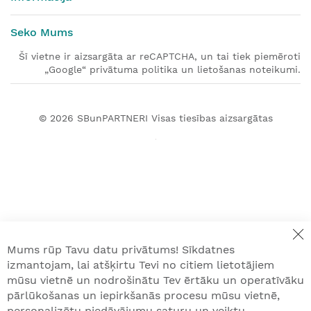
Seko Mums
Šī vietne ir aizsargāta ar reCAPTCHA, un tai tiek piemēroti
„Google“ privātuma politika un lietošanas noteikumi.
© 2026
SBunPARTNERI
Visas tiesības aizsargātas
Mums rūp Tavu datu privātums! Sīkdatnes
izmantojam, lai atšķirtu Tevi no citiem lietotājiem
mūsu vietnē un nodrošinātu Tev ērtāku un operatīvāku
pārlūkošanas un iepirkšanās procesu mūsu vietnē,
personalizētu piedāvājumu saturu un veiktu