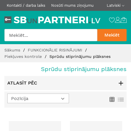
Kontakti / darba laiks
Nosūti mums ziņojumu
Latviski
Meklēt
Skip
Sākums
FUNKCIONĀLIE RISINĀJUMI
to
Piekļuves kontrole
Sprūdu stiprinājumu plāksnes
Content
Sprūdu stiprinājumu plāksnes
ATLASĪT PĒC
Iestatīt
Režģis
Sar
dilstošā
secībā