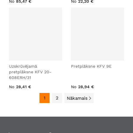
No
85,47 €
No
22,20 €
Uzskrūvējamā
Pretplāksne KFV 9E
pretplāksne KFV 20-
608ERH/31
No
28,41 €
No
28,94 €
1
2
Nākamais