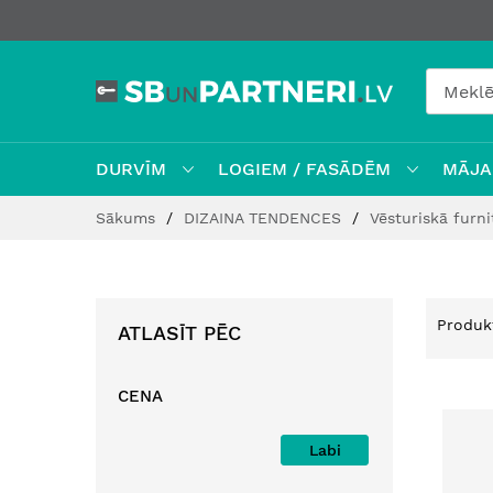
DURVĪM
LOGIEM / FASĀDĒM
MĀJAI
Skip
Sākums
DIZAINA TENDENCES
Vēsturiskā furn
to
Content
Produk
ATLASĪT PĒC
CENA
Labi