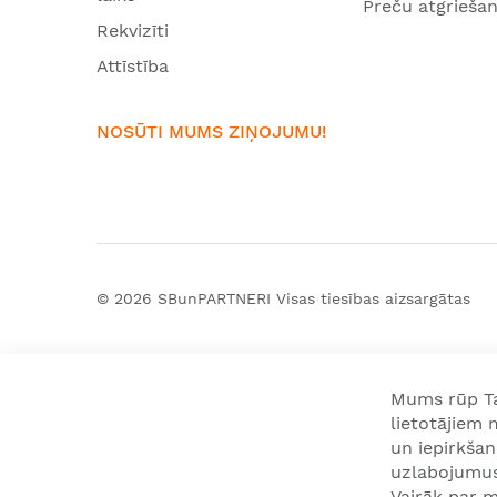
Preču atgrieša
Rekvizīti
Attīstība
NOSŪTI MUMS ZIŅOJUMU!
© 2026
SBunPARTNERI
Visas tiesības aizsargātas
Mums rūp Tav
lietotājiem
un iepirkša
uzlabojumus 
Vairāk par m