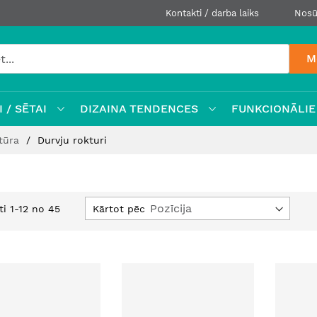
Kontakti / darba laiks
Nosū
M
 / SĒTAI
DIZAINA TENDENCES
FUNKCIONĀLIE
itūra
Durvju rokturi
I
Kārtot pēc
ti
1
-
12
no
45
d
s