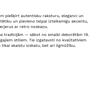
eram piešķirt autentisku raksturu, eleganci un
stētiku un pievieno telpai izteiksmīgu akcentu,
erjerus ar retro noskaņu.
ras tradīcijām — sākot no smalki dekorētām 19.
jiem stiliem. Tie izgatavoti no kvalitatīviem
tikai skaistu izskatu, bet arī ilgmūžību.