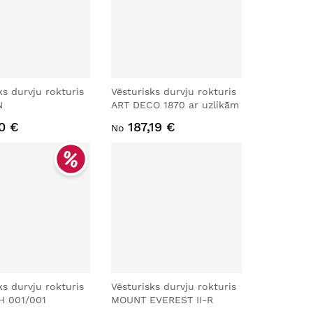
ks durvju rokturis
Vēsturisks durvju rokturis
N
ART DECO 1870 ar uzlikām
70 €
187,19 €
No
ks durvju rokturis
Vēsturisks durvju rokturis
 001/001
MOUNT EVEREST II-R