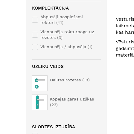
KOMPLEKTĀCIJA
Abpusēji nospiežami
Vēsturis
rokturi
41
laikmet
kas har
Vienpusēja rokturpoga uz
rozetes
3
Vēsturi
Vienpusēja / abpusēja
1
gadsimt
materiā
UZLIKU VEIDS
Dalītās rozetes
18
Kopējās garās uzlikas
23
SLODZES IZTURĪBA