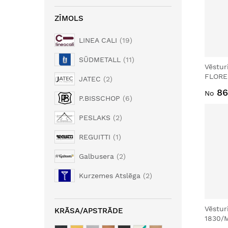
ZĪMOLS
LINEA CALI
19
SÜDMETALL
11
Vēstur
FLORE
JATEC
2
86
No
P.BISSCHOP
6
PESLAKS
2
REGUITTI
1
Galbusera
2
Kurzemes Atslēga
2
Vēstur
KRĀSA/APSTRĀDE
1830/