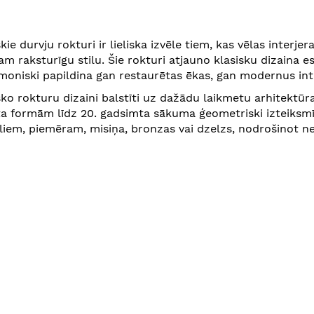
kie durvju rokturi ir lieliska izvēle tiem, kas vēlas interj
am raksturīgu stilu. Šie rokturi atjauno klasisku dizaina e
moniski papildina gan restaurētas ēkas, gan modernus int
sko rokturu dizaini balstīti uz dažādu laikmetu arhitektū
a formām līdz 20. gadsimta sākuma ģeometriski izteiksmīga
liem, piemēram, misiņa, bronzas vai dzelzs, nodrošinot ne 