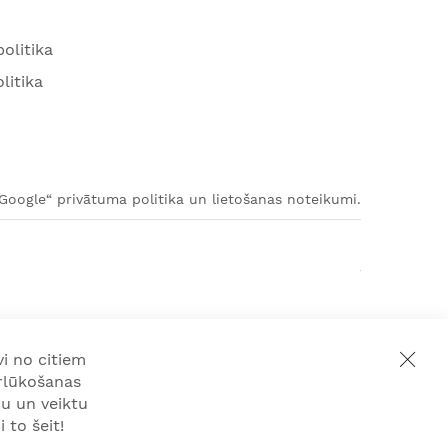
olitika
litika
„Google“ privātuma politika un lietošanas noteikumi.
i no citiem
rlūkošanas
u un veiktu
 to šeit!