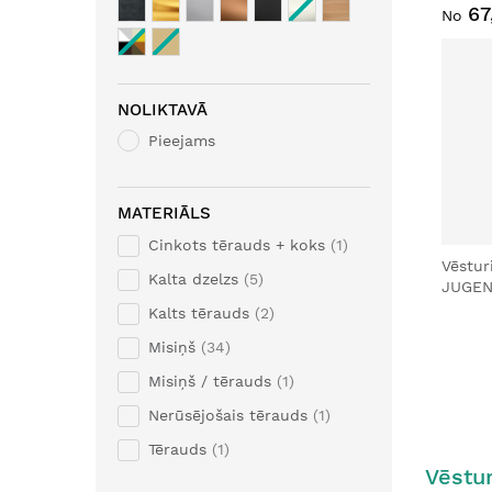
67
No
NOLIKTAVĀ
Pieejams
MATERIĀLS
Cinkots tērauds + koks
1
Vēstur
Kalta dzelzs
5
JUGEN
Kalts tērauds
2
Misiņš
34
Misiņš / tērauds
1
Nerūsējošais tērauds
1
Tērauds
1
Vēstur