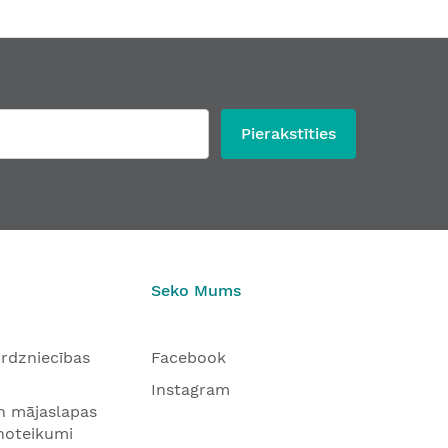
Pierakstīties
Seko Mums
tirdzniecības
Facebook
Instagram
n mājaslapas
 noteikumi