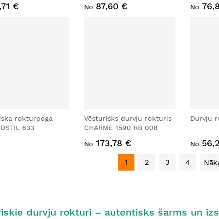
,71 €
87,60 €
76,
No
No
iska rokturpoga
Vēsturisks durvju rokturis
Durvju r
DSTIL 633
CHARME 1590 RB 008
173,78 €
56,
No
No
1
2
3
4
Nāk
iskie durvju rokturi – autentisks šarms un izs