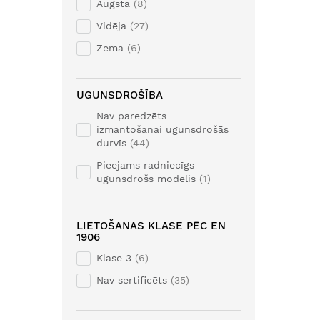
Augsta
8
Vidēja
27
Zema
6
UGUNSDROŠĪBA
Nav paredzēts
izmantošanai ugunsdrošās
durvīs
44
Pieejams radniecīgs
ugunsdrošs modelis
1
LIETOŠANAS KLASE PĒC EN
1906
Klase 3
6
Nav sertificēts
35