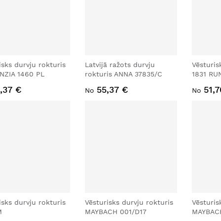
isks durvju rokturis
Latvijā ražots durvju
Vēsturis
NZIA 1460 PL
rokturis ANNA 37835/C
1831 RU
,37 €
55,37 €
51,
No
No
isks durvju rokturis
Vēsturisks durvju rokturis
Vēsturis
M
MAYBACH 001/D17
MAYBACH