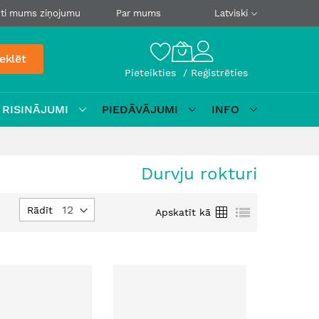
ti mums ziņojumu
Par mums
Latviski
eklēt
Pieteikties
Reģistrēties
 RISINĀJUMI
PIEDĀVĀJUMI
INFO
Durvju rokturi
estatīt
Režģis
Saraksts
Rādīt
Apskatīt kā
ilstošā
ecībā