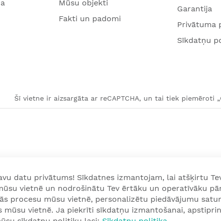
na
Mūsu objekti
Garantija
Fakti un padomi
Privātuma p
Sīkdatņu po
Šī vietne ir aizsargāta ar reCAPTCHA, un tai tiek piemēroti 
u datu privātums! Sīkdatnes izmantojam, lai atšķirtu Tev
 mūsu vietnē un nodrošinātu Tev ērtāku un operatīvāku pā
nās procesu mūsu vietnē, personalizētu piedāvājumu satur
mūsu vietnē. Ja piekrīti sīkdatņu izmantošanai, apstiprini
ūsu sīkdatņu politiku lasi:
Sīkdatņu politika