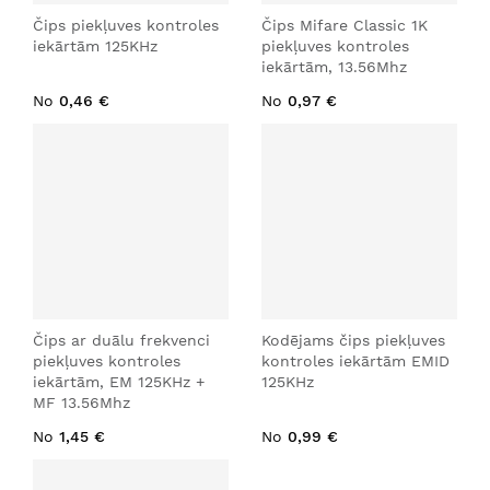
Čips piekļuves kontroles
Čips Mifare Classic 1K
iekārtām 125KHz
piekļuves kontroles
iekārtām, 13.56Mhz
No
0,46 €
No
0,97 €
Čips ar duālu frekvenci
Kodējams čips piekļuves
piekļuves kontroles
kontroles iekārtām EMID
iekārtām, EM 125KHz +
125KHz
MF 13.56Mhz
No
1,45 €
No
0,99 €