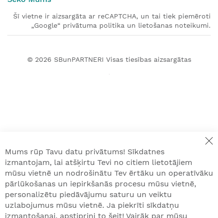
Šī vietne ir aizsargāta ar reCAPTCHA, un tai tiek piemēroti
„Google“ privātuma politika un lietošanas noteikumi.
© 2026
SBunPARTNERI
Visas tiesības aizsargātas
Mums rūp Tavu datu privātums! Sīkdatnes
izmantojam, lai atšķirtu Tevi no citiem lietotājiem
mūsu vietnē un nodrošinātu Tev ērtāku un operatīvāku
pārlūkošanas un iepirkšanās procesu mūsu vietnē,
personalizētu piedāvājumu saturu un veiktu
uzlabojumus mūsu vietnē. Ja piekrīti sīkdatņu
izmantošanai, apstiprini to šeit! Vairāk par mūsu