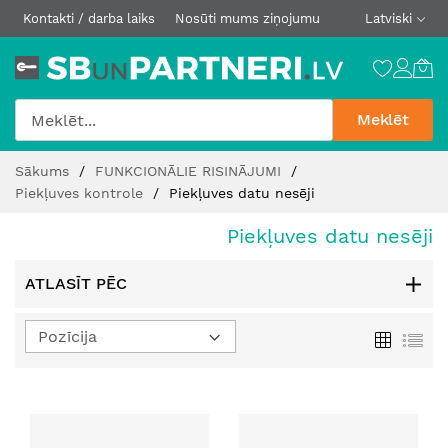
Kontakti / darba laiks
Nosūti mums ziņojumu
Latviski
Meklēt
Skip
Sākums
FUNKCIONĀLIE RISINĀJUMI
to
Piekļuves kontrole
Piekļuves datu nesēji
Content
Piekļuves datu nesēji
ATLASĪT PĒC
Iestatīt
Režģis
Sar
dilstošā
secībā