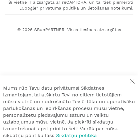
Šī vietne ir aizsargāta ar reCAPTCHA, un tai tiek piemēroti
„Google“ privātuma politika un lietošanas noteikumi.
© 2026
SBunPARTNERI
Visas tiesības aizsargātas
Mums rūp Tavu datu privātums! Sīkdatnes
izmantojam, lai atšķirtu Tevi no citiem lietotājiem
mūsu vietnē un nodrošinātu Tev ērtāku un operatīvāku
pārlūkošanas un iepirkšanās procesu mūsu vietnē,
personalizētu piedāvājumu saturu un veiktu
uzlabojumus mūsu vietnē. Ja piekrīti sīkdatņu
izmantošanai, apstiprini to šeit! Vairāk par mūsu
sīkdatņu politiku lasi:
Sīkdatņu politika