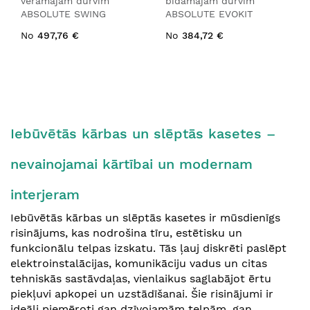
veramajām durvīm
bīdāmajām durvīm
ABSOLUTE SWING
ABSOLUTE EVOKIT
No
497,76 €
No
384,72 €
Iebūvētās kārbas un slēptās kasetes –
nevainojamai kārtībai un modernam
interjeram
Iebūvētās kārbas un slēptās kasetes ir mūsdienīgs
risinājums, kas nodrošina tīru, estētisku un
funkcionālu telpas izskatu. Tās ļauj diskrēti paslēpt
elektroinstalācijas, komunikāciju vadus un citas
tehniskās sastāvdaļas, vienlaikus saglabājot ērtu
piekļuvi apkopei un uzstādīšanai. Šie risinājumi ir
ideāli piemēroti gan dzīvojamām telpām, gan