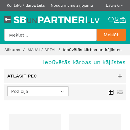
Kontakti / darba laiks
Nosūti mums ziņojumu
Latviski
Meklēt
Skip
Sākums
MĀJAI / SĒTAI
Iebūvētās kārbas un kājlīstes
to
Content
Iebūvētās kārbas un kājlīstes
ATLASĪT PĒC
Iestatīt
Režģis
Sar
dilstošā
secībā