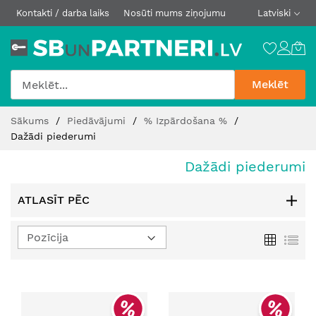
Kontakti / darba laiks
Nosūti mums ziņojumu
Latviski
Meklēt
Skip
Sākums
Piedāvājumi
% Izpārdošana %
to
Dažādi piederumi
Content
Dažādi piederumi
ATLASĪT PĒC
Iestatīt
Režģis
Sar
dilstošā
secībā