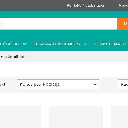
Kontakti / darba laiks
Nosū
M
 / SĒTAI
DIZAINA TENDENCES
FUNKCIONĀLIE
niskie cilindri
Iestatīt
Kārtot pēc
Rād
kti
dilstošā
secībā