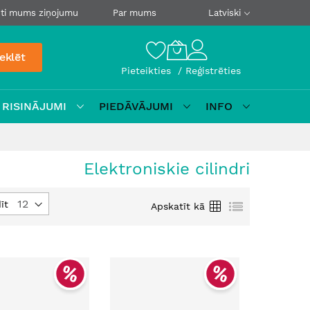
ti mums ziņojumu
Par mums
Latviski
eklēt
Pieteikties
Reģistrēties
 RISINĀJUMI
PIEDĀVĀJUMI
INFO
Elektroniskie cilindri
Režģis
Saraksts
īt
Apskatīt kā