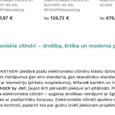
oniskais cilindrs D1
Elektroniskais cilindrs D1
Elektron
IFI 40-40,
BLE+WIFI 60-60,
SCAND
PP/biometrija
RFID/APP/biometrija
7,87 €
128,72 €
676
No
No
oniskie cilindri – drošība, ērtība un moderna 
ARTNERI piedāvā plašu elektronisko cilindru klāstu dz
iet risinājumus gan eiro standarta, gan skandināvu standar
i ar biometriju (pirkstu nospiedumu), Mifare® kartēm un i
AGER by JNF
, ļaujot ērti pārvaldīt piekļuvi arī attālināti.
s
elektroniskie cilindri – augstas drošības risinājumi ar il
es ar pastiprinātu korpusu. Elektroniskie cilindri apvien
es kontroli, padarot tos par gudru izvēli jebkuram projek