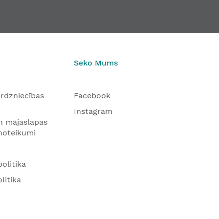
Seko Mums
tirdzniecības
Facebook
Instagram
n mājaslapas
 noteikumi
olitika
litika