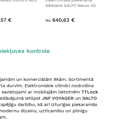
iskais cilindrs NEO
Elektroniskā piekaramā
slēdzene SALTO Neoxx G3
,57 €
640,63 €
No
piekļuves kontrole
īvojamām un komerciālām ēkām. Sortimentā
ta durvīm. Elektroniskie cilindri nodrošina
r savietojami ar mobilajām lietotnēm
TTLock
 Piedāvājumā ietilpst
JNF VOYAGER
un
SALTO
gtspējīgu darbību, kā arī izturīgas piekaramās
o modernu dizainu, uzticamību un pilnīgu
tam.