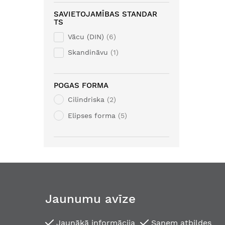
SAVIETOJAMĪBAS STANDAR
TS
Vācu (DIN)
6
Skandināvu
1
POGAS FORMA
Cilindriska
2
Elipses forma
5
Jaunumu avīze
Jaunākā informācija
Saņem atbildes