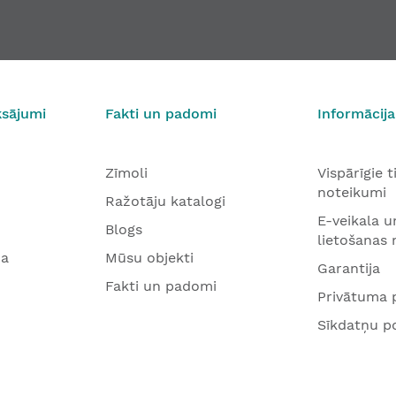
ksājumi
Fakti un padomi
Informācija
Zīmoli
Vispārīgie 
noteikumi
Ražotāju katalogi
E-veikala u
Blogs
lietošanas
na
Mūsu objekti
Garantija
Fakti un padomi
Privātuma p
Sīkdatņu po