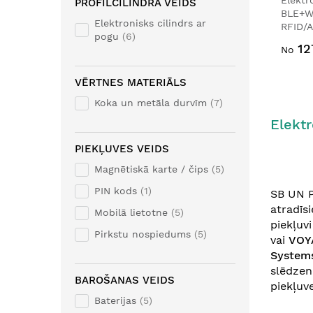
Elektr
PROFILCILINDRA VEIDS
BLE+W
Elektronisks cilindrs ar
RFID/A
pogu
6
12
No
VĒRTNES MATERIĀLS
Koka un metāla durvīm
7
Elektr
PIEKĻUVES VEIDS
Magnētiskā karte / čips
5
PIN kods
1
SB UN P
atradīs
Mobilā lietotne
5
piekļuv
Pirkstu nospiedums
5
vai
VOY
System
slēdzen
BAROŠANAS VEIDS
piekļuv
Baterijas
5