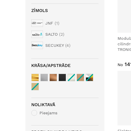
ZĪMOLS
JNF
1
SALTO
2
Modulā
cilind
SECUKEY
4
TRONI
14
No
KRĀSA/APSTRĀDE
NOLIKTAVĀ
Pieejams