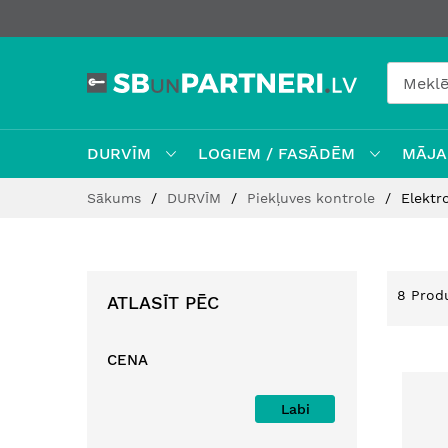
DURVĪM
LOGIEM / FASĀDĒM
MĀJAI
Skip
Sākums
DURVĪM
Piekļuves kontrole
Elektro
to
Content
8
Produ
ATLASĪT PĒC
CENA
Labi