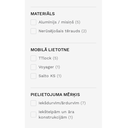
MATERIĀLS
Alumīnijs / misiņš
5
Nerūsējošais tērauds
2
MOBILĀ LIETOTNE
TTlock
5
Voyager
1
Salto KS
1
PIELIETOJUMA MĒRĶIS
Iekšdurvīm/ārdurvīm
7
Iekštelpām un āra
konstrukcijām
1