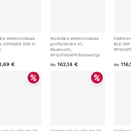
rs elektroniskais
Modulārs elektroniskais
Elektron
rs VOYAGER S90 S-
profilcilindrs V1,
BLE-WIF
C
Bluetooth,
RFID/APP
RFID/PIN/APP/biometrija
1,69 €
162,14 €
116,
No
No