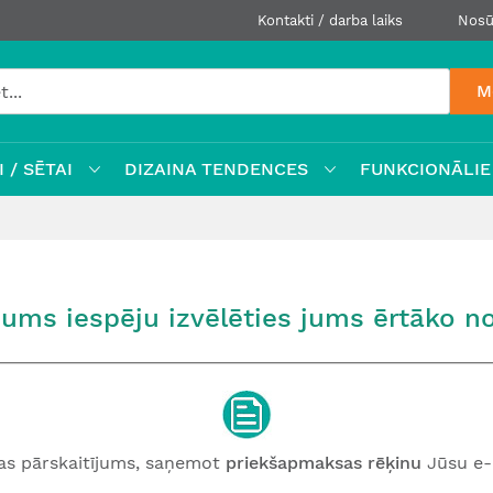
Kontakti / darba laiks
Nosū
M
 / SĒTAI
DIZAINA TENDENCES
FUNKCIONĀLIE
ums iespēju izvēlēties jums ērtāko no
as pārskaitījums, saņemot
priekšapmaksas rēķinu
Jūsu e-