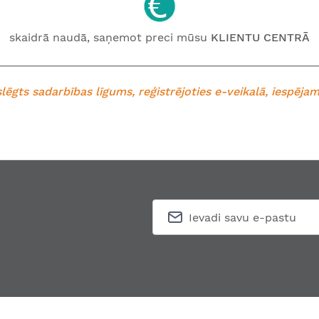
skaidrā naudā, saņemot preci mūsu
KLIENTU CENTRĀ
lēgts sadarbības līgums, reģistrējoties e-veikalā, iespēj