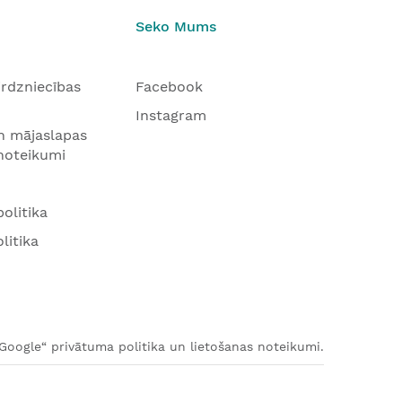
Seko Mums
tirdzniecības
Facebook
Instagram
n mājaslapas
 noteikumi
olitika
litika
„Google“ privātuma politika un lietošanas noteikumi.