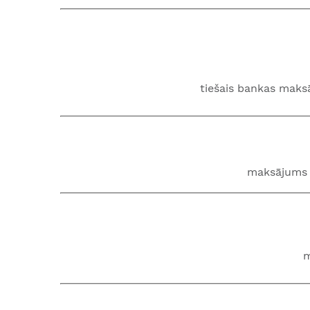
tiešais bankas mak
maksājums 
m