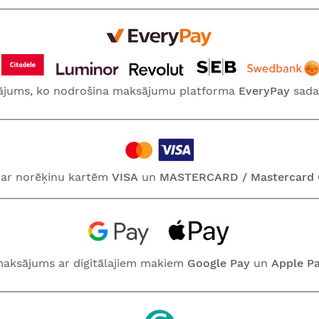
sājums, ko nodrošina maksājumu platforma
EveryPay
sada
ar norēķinu kartēm
VISA
un
MASTERCARD / Mastercard C
aksājums ar digitālajiem makiem
Google Pay
un
Apple P