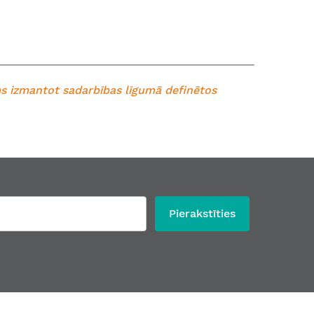
ams izmantot sadarbības līgumā definētos
Pierakstīties