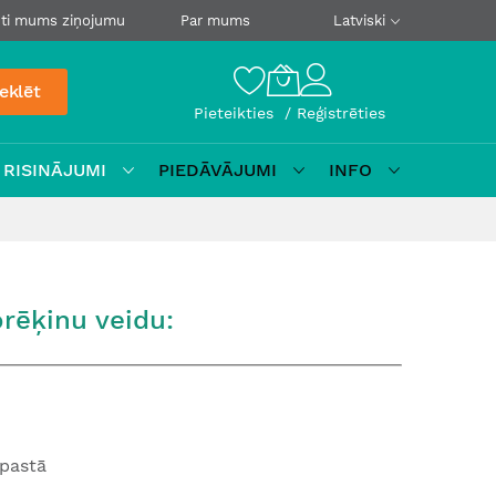
ti mums ziņojumu
Par mums
Latviski
eklēt
Pieteikties
Reģistrēties
 RISINĀJUMI
PIEDĀVĀJUMI
INFO
rēķinu veidu:
pastā