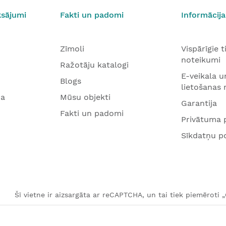
ksājumi
Fakti un padomi
Informācija
Zīmoli
Vispārīgie 
noteikumi
Ražotāju katalogi
E-veikala u
Blogs
lietošanas
na
Mūsu objekti
Garantija
Fakti un padomi
Privātuma p
Sīkdatņu po
Šī vietne ir aizsargāta ar reCAPTCHA, un tai tiek piemēroti 