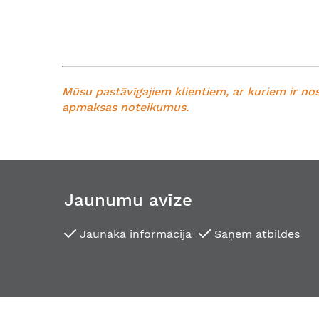
Mūsu pastāvīgajiem klientiem, ar kuriem ir nos
apmaksas noteikumus.
Jaunumu avīze
Jaunākā informācija
Saņem atbildes