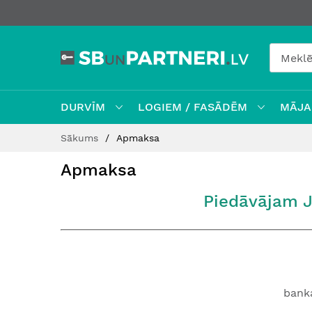
DURVĪM
LOGIEM / FASĀDĒM
MĀJAI
Skip
Sākums
Apmaksa
to
Content
Apmaksa
Piedāvājam J
bank