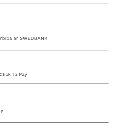
rbībā ar
SWEDBANK
lick to Pay
ay