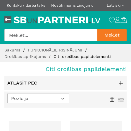
Kontakti / darba laiks
Nosūti mums ziņojumu
Latviski
Meklēt
Skip
Sākums
FUNKCIONĀLIE RISINĀJUMI
to
Drošības aprīkojums
Citi drošības papildelementi
Content
Citi drošības papildelementi
ATLASĪT PĒC
Iestatīt
Režģis
Sar
dilstošā
secībā