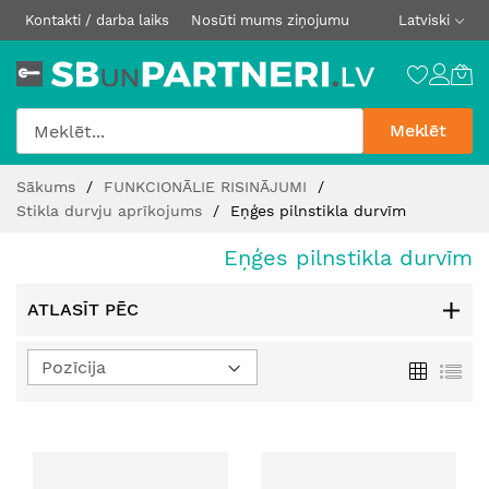
Kontakti / darba laiks
Nosūti mums ziņojumu
Latviski
Meklēt
Skip
Sākums
FUNKCIONĀLIE RISINĀJUMI
to
Stikla durvju aprīkojums
Eņģes pilnstikla durvīm
Content
Eņģes pilnstikla durvīm
ATLASĪT PĒC
Iestatīt
Režģis
Sar
dilstošā
secībā