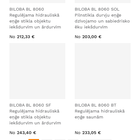
BILOBA BL 8060
BILOBA BL 8060 SOL
Regulējama hidrauliskā
Pilnstikla durvju eņģe
eņģe stikla objektu
dzīvojamo un sabiedrisko
iekšdurvīm un ārdurvīm
ēku iekšdurvīm
No
212,33 €
No
203,00 €
BILOBA BL 8060 SF
BILOBA BL 8060 BT
Regulējama hidrauliskā
Regulējama hidrauliskā
eņģe stikla objektu
eņģe saunām
iekšdurvīm un ārdurvīm
No
243,40 €
No
233,05 €