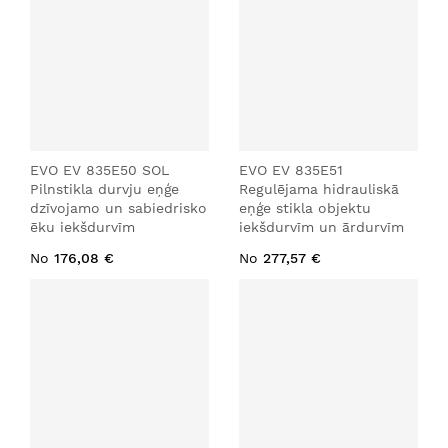
EVO EV 835E50 SOL
EVO EV 835E51
Pilnstikla durvju eņģe
Regulējama hidrauliskā
dzīvojamo un sabiedrisko
eņģe stikla objektu
ēku iekšdurvīm
iekšdurvīm un ārdurvīm
No
176,08 €
No
277,57 €