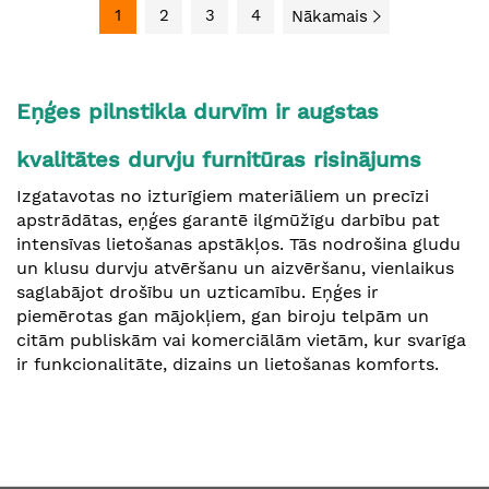
1
2
3
4
Nākamais
Eņģes pilnstikla durvīm ir augstas
kvalitātes durvju furnitūras risinājums
Izgatavotas no izturīgiem materiāliem un precīzi
apstrādātas, eņģes garantē ilgmūžīgu darbību pat
intensīvas lietošanas apstākļos. Tās nodrošina
gludu
un klusu durvju atvēršanu un aizvēršanu, vienlaikus
saglabājot drošību un uzticamību. Eņģes ir
piemērotas gan mājokļiem, gan biroju telpām un
citām publiskām vai komerciālām vietām, kur svarīga
ir funkcionalitāte, dizains un lietošanas komforts.