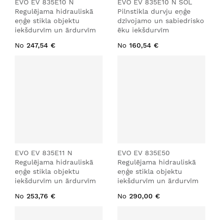
EVO EV 835E10 N
EVO EV 835E10 N SOL
Regulējama hidrauliskā
Pilnstikla durvju eņģe
eņģe stikla objektu
dzīvojamo un sabiedrisko
iekšdurvīm un ārdurvīm
ēku iekšdurvīm
No
247,54 €
No
160,54 €
EVO EV 835E11 N
EVO EV 835E50
Regulējama hidrauliskā
Regulējama hidrauliskā
eņģe stikla objektu
eņģe stikla objektu
iekšdurvīm un ārdurvīm
iekšdurvīm un ārdurvīm
No
253,76 €
No
290,00 €