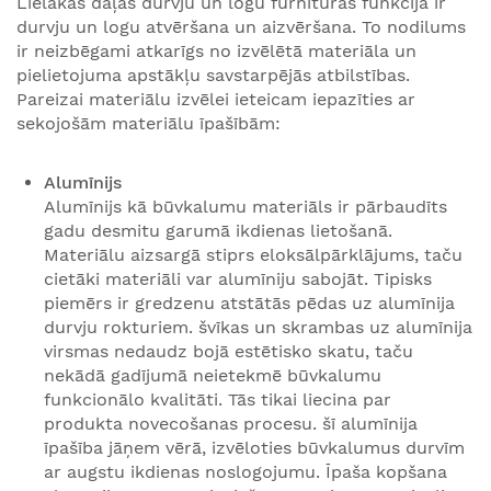
Lielākās daļas durvju un logu furnitūras funkcija ir
durvju un logu atvēršana un aizvēršana. To nodilums
ir neizbēgami atkarīgs no izvēlētā materiāla un
pielietojuma apstākļu savstarpējās atbilstības.
Pareizai materiālu izvēlei ieteicam iepazīties ar
sekojošām materiālu īpašībām:
Alumīnijs
Alumīnijs kā būvkalumu materiāls ir pārbaudīts
gadu desmitu garumā ikdienas lietošanā.
Materiālu aizsargā stiprs eloksālpārklājums, taču
cietāki materiāli var alumīniju sabojāt. Tipisks
piemērs ir gredzenu atstātās pēdas uz alumīnija
durvju rokturiem. švīkas un skrambas uz alumīnija
virsmas nedaudz bojā estētisko skatu, taču
nekādā gadījumā neietekmē būvkalumu
funkcionālo kvalitāti. Tās tikai liecina par
produkta novecošanas procesu. šī alumīnija
īpašība jāņem vērā, izvēloties būvkalumus durvīm
ar augstu ikdienas noslogojumu. Īpaša kopšana