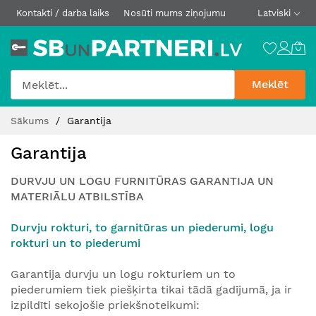
Kontakti / darba laiks
Nosūti mums ziņojumu
Latviski
Meklēt
Skip
Sākums
Garantija
to
Content
Garantija
DURVJU UN LOGU FURNITŪRAS GARANTIJA UN
MATERIĀLU ATBILSTĪBA
Durvju rokturi, to garnitūras un piederumi, logu
rokturi un to piederumi
Garantija durvju un logu rokturiem un to
piederumiem tiek piešķirta tikai tādā gadījumā, ja ir
izpildīti sekojošie priekšnoteikumi: