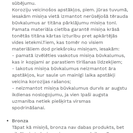
sūbējumu.
Koroziju veicinošos apstākļos, piem. jūras tuvumā,
iesakām misiņa vietā izmantot nerūsējošā tērauda
būvkalumus ar titāna pārklājumu misiņa tonī.
Pamata materiāla cietība garantē misiņa krāsā
tonētās titāna kārtas izturību pret apkārtējās
vides ietekmi.Tiem, kas tomēr no visiem
materiāliem dod priekšroku misiņam, iesakām:
- pamatā izvēlēties vaskotus misiņa būvkalumus,
kas ir kopjami ar parastiem tīrīšanas līdzekļiem;
- lakotus misiņa būvkalumus neizmantot āra
apstākļos, kur saule un mainīgi laika apstākļi
veicina korozijas rašanos;
- neizmantot misiņa būvkalumus durvīs ar augstu
ikdienas noslogojumu, ja vien īpaši augsta
uzmanība netiek piešķirta virsmas
spodrināšanai.
Bronza
Tāpat kā misiņš, bronza nav dabas produkts, bet