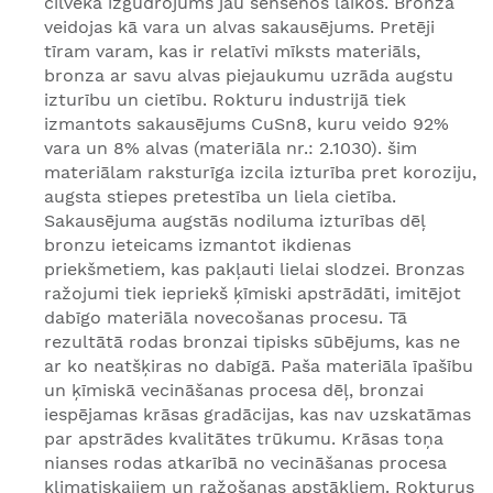
cilvēka izgudrojums jau sensenos laikos. Bronza
veidojas kā vara un alvas sakausējums. Pretēji
tīram varam, kas ir relatīvi mīksts materiāls,
bronza ar savu alvas piejaukumu uzrāda augstu
izturību un cietību. Rokturu industrijā tiek
izmantots sakausējums CuSn8, kuru veido 92%
vara un 8% alvas (materiāla nr.: 2.1030). šim
materiālam raksturīga izcila izturība pret koroziju,
augsta stiepes pretestība un liela cietība.
Sakausējuma augstās nodiluma izturības dēļ
bronzu ieteicams izmantot ikdienas
priekšmetiem, kas pakļauti lielai slodzei. Bronzas
ražojumi tiek iepriekš ķīmiski apstrādāti, imitējot
dabīgo materiāla novecošanas procesu. Tā
rezultātā rodas bronzai tipisks sūbējums, kas ne
ar ko neatšķiras no dabīgā. Paša materiāla īpašību
un ķīmiskā vecināšanas procesa dēļ, bronzai
iespējamas krāsas gradācijas, kas nav uzskatāmas
par apstrādes kvalitātes trūkumu. Krāsas toņa
nianses rodas atkarībā no vecināšanas procesa
klimatiskajiem un ražošanas apstākļiem. Rokturus