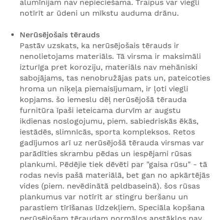
alumīnijam nav nepieciešama. Traipus var viegli
notīrīt ar ūdeni un mīkstu auduma drānu.
Nerūsējošais tērauds
Pastāv uzskats, ka nerūsējošais tērauds ir
nenolietojams materiāls. Tā virsma ir maksimāli
izturīga pret koroziju, materiāls nav mehāniski
sabojājams, tas nenobružājas pats un, pateicoties
hroma un niķeļa piemaisījumam, ir ļoti viegli
kopjams. šo iemeslu dēļ nerūsējošā tērauda
furnitūra īpaši ieteicama durvīm ar augstu
ikdienas noslogojumu, piem. sabiedriskās ēkās,
iestādēs, slimnīcās, sporta kompleksos. Retos
gadījumos arī uz nerūsējošā tērauda virsmas var
parādīties skrambu pēdas un iespējami rūsas
plankumi. Pēdējie tiek dēvēti par "gaisa rūsu" - tā
rodas nevis pašā materiālā, bet gan no apkārtējās
vides (piem. nevēdinātā peldbaseinā). šos rūsas
plankumus var notīrīt ar stingru beršanu un
parastiem tīrīšanas līdzekļiem. Speciāla kopšana
nerūsējošam tēraudam normālos apstākļos nav