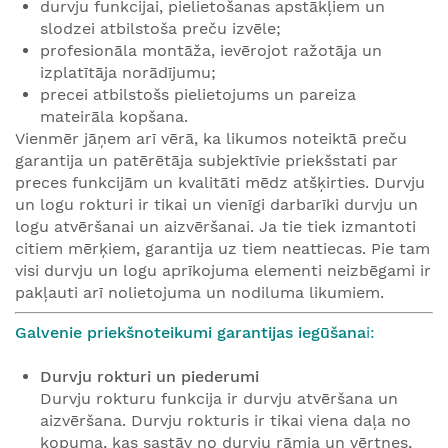
durvju funkcijai, pielietošanas apstākļiem un
slodzei atbilstoša preču izvēle;
profesionāla montāža, ievērojot ražotāja un
izplatītāja norādījumu;
precei atbilstošs pielietojums un pareiza
mateirāla kopšana.
Vienmēr jāņem arī vērā, ka likumos noteiktā preču
garantija un patērētāja subjektīvie priekšstati par
preces funkcijām un kvalitāti mēdz atšķirties. Durvju
un logu rokturi ir tikai un vienīgi darbarīki durvju un
logu atvēršanai un aizvēršanai. Ja tie tiek izmantoti
citiem mērķiem, garantija uz tiem neattiecas. Pie tam
visi durvju un logu aprīkojuma elementi neizbēgami ir
pakļauti arī nolietojuma un nodiluma likumiem.
Galvenie priekšnoteikumi garantijas iegūšana
i:
Durvju rokturi un piederumi
Durvju rokturu funkcija ir durvju atvēršana un
aizvēršana. Durvju rokturis ir tikai viena daļa no
kopuma, kas sastāv no durvju rāmja un vērtnes,