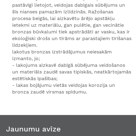
pastāvīgi lietojot, veidojas dabīgais sūbējums un
šīs nianses pamazām izlīdzinās. Ražošanas
procesa beigās, lai aizkavētu ārējo apstākļu
ietekmi uz materiālu, gan pulētie, gan vecinātie
bronzas būvkalumi tiek apstrādāti ar vasku, kas ir
ekoloģiski drošs un tīrāms ar parastajiem tīrīšanas
līdzekļiem.
lakotus bronzas izstrādājumus neiesakām
izmanto, jo;
- lakojums aizkavē dabīgā sūbējuma veidošanos
un materiāls zaudē savas tipiskās, neatkārtojamās
estētiskās īpašības;
- lakas bojājumu vietās veidojas korozija un
bronza zaudē virsmas spīdumu.
Jaunumu avīze