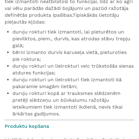
tiek izmantoti neatbilstoši to funkcijai, līdz ar ko agri
vai vēlu parādās dažādi bojājumi un pazūd ražotāja
definētās produkta īpašības.Tipiskākās lietotāju
pieļautās kļūdas:
durvju rokturi tiek izmantoti, lai pieturētos un
pievilktos, piem., durvīs, kas atrodas stāvu trepju
galā;
bērni izmanto durvis karuseļa vietā, pieturoties
pie roktura;
durvju rokturi un lielrokturi veic trūkstošās sienas
atdures funkcijas;
durvju rokturi un lielrokturi tiek izmantoti kā
pakaramie smagām lietām;
durvju rokturi kopā ar trauksmes slēdzenēm
pretēji slēdzeņu un būvkalumu ražotāju
ieteikumiem tiek izmantoti ikdienā, nevis tikai
ārkārtas gadījumos.
Produktu kopšana