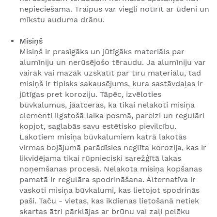
nepieciešama. Traipus var viegli notīrīt ar ūdeni un
mīkstu auduma drānu.
Misiņš
Misiņš ir prasīgāks un jūtīgāks materiāls par
alumīniju un nerūsējošo tēraudu. Ja alumīniju var
vairāk vai mazāk uzskatīt par tīru materiālu, tad
misiņš ir tipisks sakausējums, kura sastāvdaļas ir
jūtīgas pret koroziju. Tāpēc, izvēloties
būvkalumus, jāatceras, ka tikai nelakoti misiņa
elementi ilgstošā laika posmā, pareizi un regulāri
kopjot, saglabās savu estētisko pievilcību.
Lakotiem misiņa būvkalumiem katrā lakotās
virmas bojājumā parādīsies neglīta korozija, kas ir
likvidējama tikai rūpnieciski sarežģītā lakas
noņemšanas procesā. Nelakota misiņa kopšanas
pamatā ir regulāra spodrināšana. Alternatīva ir
vaskoti misiņa būvkalumi, kas lietojot spodrinās
paši. Taču - vietas, kas ikdienas lietošanā netiek
skartas ātri pārklājas ar brūnu vai zaļi pelēku