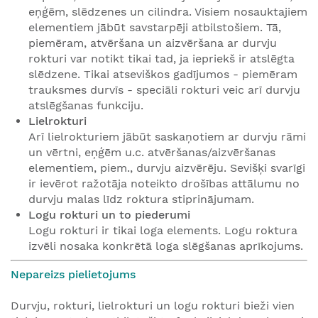
eņģēm, slēdzenes un cilindra. Visiem nosauktajiem
elementiem jābūt savstarpēji atbilstošiem. Tā,
piemēram, atvēršana un aizvēršana ar durvju
rokturi var notikt tikai tad, ja iepriekš ir atslēgta
slēdzene. Tikai atseviškos gadījumos - piemēram
trauksmes durvīs - speciāli rokturi veic arī durvju
atslēgšanas funkciju.
Lielrokturi
Arī lielrokturiem jābūt saskaņotiem ar durvju rāmi
un vērtni, eņģēm u.c. atvēršanas/aizvēršanas
elementiem, piem., durvju aizvērēju. Sevišķi svarīgi
ir ievērot ražotāja noteikto drošības attālumu no
durvju malas līdz roktura stiprinājumam.
Logu rokturi un to piederumi
Logu rokturi ir tikai loga elements. Logu roktura
izvēli nosaka konkrētā loga slēgšanas aprīkojums.
Nepareizs pielietojums
Durvju, rokturi, lielrokturi un logu rokturi bieži vien