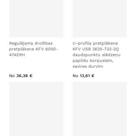
Regulējama drošības
U-profila pretplāksne
pretplāksne KFV 8050-
KFV USB 3625-733-2Q
474ERH
daudzpunktu slēdzeņu
papildu korpusiem,
savires durvīm
No
36,38 €
No
13,61 €