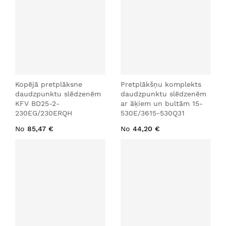
Kopējā pretplāksne
Pretplākšņu komplekts
daudzpunktu slēdzenēm
daudzpunktu slēdzenēm
KFV BD25-2-
ar āķiem un bultām 15-
230EG/230ERQH
530E/3615-530Q31
No
85,47 €
No
44,20 €