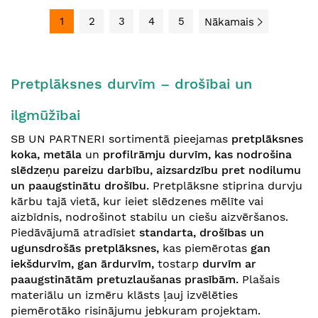
1
2
3
4
5
Nākamais
Pretplāksnes durvīm – drošībai un
ilgmūžībai
SB UN PARTNERI sortimentā pieejamas
pretplāksnes
koka, metāla
un
profilrāmju durvīm,
kas nodrošina
slēdzeņu pareizu darbību, aizsardzību pret nodilumu
un paaugstinātu drošību.
Pretplāksne stiprina durvju
kārbu tajā vietā, kur ieiet slēdzenes mēlīte vai
aizbīdnis, nodrošinot stabilu un ciešu aizvēršanos.
Piedāvājumā atradīsiet
standarta, drošības un
ugunsdrošās pretplāksnes,
kas piemērotas
gan
iekšdurvīm, gan ārdurvīm,
tostarp
durvīm ar
paaugstinātām pretuzlaušanas prasībām.
Plašais
materiālu un izmēru klāsts ļauj izvēlēties
piemērotāko risinājumu jebkuram projektam.