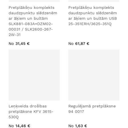
Pretplākšņu komplekts
Pretplākšņu komplekts
daudzpunktu slēdzenēm
daudzpunktu slēdzenēm
ar āķiem un bultām
ar āķiem un bultām USB
SLK881-083A+DZM02-
25-351ERH/3625-351Q
00031 / SLK2600-267-
2W-31
No
31,45 €
No
61,87 €
Leņķveida drošības
Regulējamā pretplāksne
pretplāksne KFV 3615-
94 0017
530Q
No
14,46 €
No
1,63 €