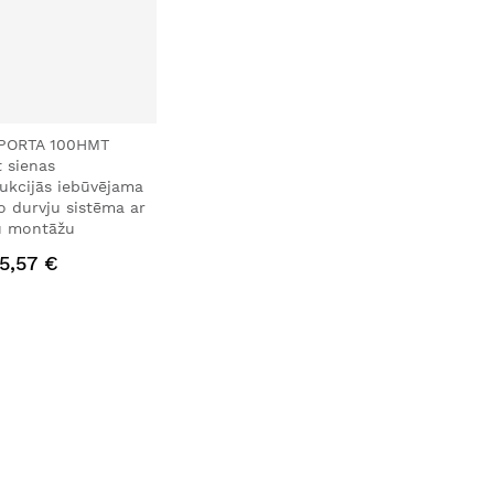
PORTA 100HMT
 sienas
ukcijās iebūvējama
 durvju sistēma ar
u montāžu
5,57 €