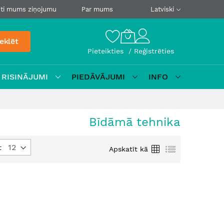
ti mums ziņojumu
Par mums
Latviski
eklēt
Pieteikties
Reģistrēties
 RISINĀJUMI
PIEDĀVĀJUMI
INFO
Bīdāmā tehnika
Režģis
Saraksts
t
Apskatīt kā