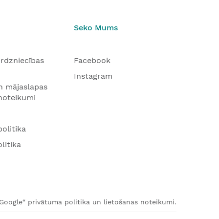
Seko Mums
tirdzniecības
Facebook
Instagram
n mājaslapas
 noteikumi
olitika
litika
„Google“ privātuma politika un lietošanas noteikumi.