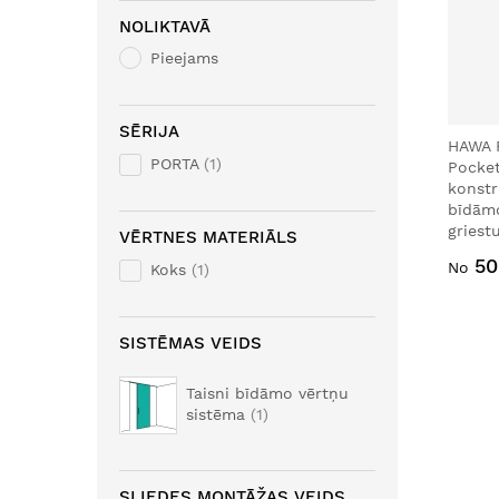
NOLIKTAVĀ
Pieejams
SĒRIJA
HAWA 
PORTA
1
Pocket
konstr
bīdāmo
griest
VĒRTNES MATERIĀLS
50
No
Koks
1
SISTĒMAS VEIDS
Taisni bīdāmo vērtņu
sistēma
1
SLIEDES MONTĀŽAS VEIDS