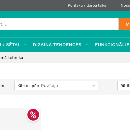
Kontakti / darba laiks
Nosū
M
 / SĒTAI
DIZAINA TENDENCES
FUNKCIONĀLIE
āmā tehnika
Iestatīt
Kārtot pēc
Rādī
ts
dilstošā
secībā