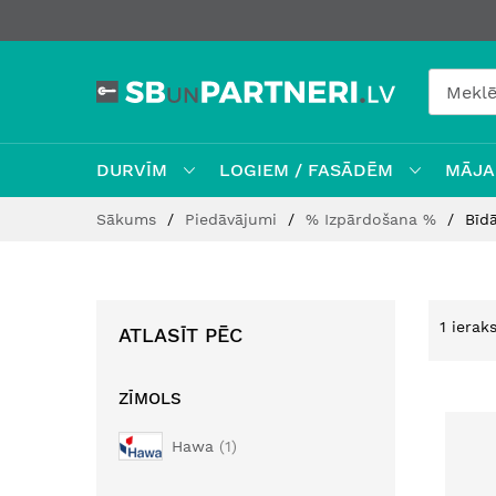
DURVĪM
LOGIEM / FASĀDĒM
MĀJAI
Skip
Sākums
Piedāvājumi
% Izpārdošana %
Bīd
to
Content
1
ieraks
ATLASĪT PĒC
ZĪMOLS
Hawa
1