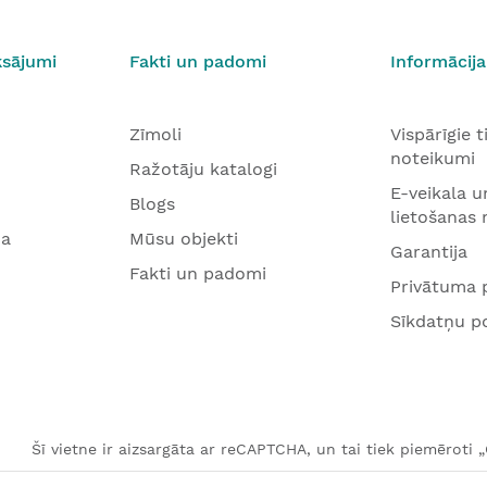
ksājumi
Fakti un padomi
Informācija
Zīmoli
Vispārīgie 
noteikumi
Ražotāju katalogi
E-veikala u
Blogs
lietošanas
na
Mūsu objekti
Garantija
Fakti un padomi
Privātuma p
Sīkdatņu po
Šī vietne ir aizsargāta ar reCAPTCHA, un tai tiek piemēroti 