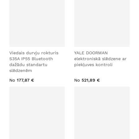
Viedais durvju rokturis
YALE DOORMAN
S35A IP55 Bluetooth
elektroniskā slēdzene ar
dažādu standartu
piekļuves kontroli
slēdzenēm
No
177,87 €
No
521,89 €