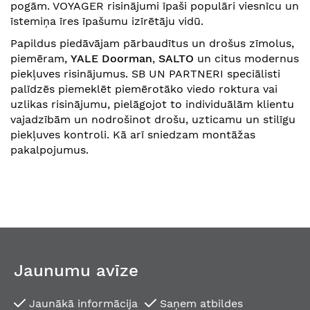
pogām. VOYAGER risinājumi īpaši populāri viesnīcu un
īstemiņa īres īpašumu izīrētāju vidū.
Papildus piedāvājam pārbaudītus un drošus zīmolus,
piemēram,
YALE Doorman
,
SALTO
un citus modernus
piekļuves risinājumus. SB UN PARTNERI speciālisti
palīdzēs piemeklēt piemērotāko viedo roktura vai
uzlikas risinājumu, pielāgojot to individuālām klientu
vajadzībām un nodrošinot drošu, uzticamu un stilīgu
piekļuves kontroli. Kā arī sniedzam montāžas
pakalpojumus.
Jaunumu avīze
Jaunākā informācija
Saņem atbildes