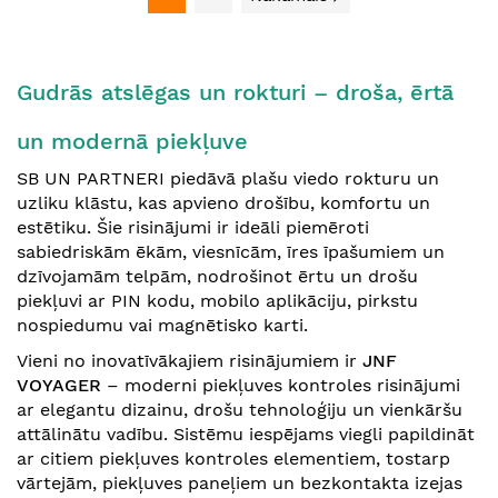
Gudrās atslēgas un rokturi – droša, ērtā
un modernā piekļuve
SB UN PARTNERI piedāvā plašu viedo rokturu un
uzliku klāstu, kas apvieno drošību, komfortu un
estētiku. Šie risinājumi ir ideāli piemēroti
sabiedriskām ēkām, viesnīcām, īres īpašumiem un
dzīvojamām telpām, nodrošinot ērtu un drošu
piekļuvi ar PIN kodu, mobilo aplikāciju, pirkstu
nospiedumu vai magnētisko karti.
Vieni no inovatīvākajiem risinājumiem ir
JNF
VOYAGER
– moderni piekļuves kontroles risinājumi
ar elegantu dizainu, drošu tehnoloģiju un vienkāršu
attālinātu vadību. Sistēmu iespējams viegli papildināt
ar citiem piekļuves kontroles elementiem, tostarp
vārtejām, piekļuves paneļiem un bezkontakta izejas