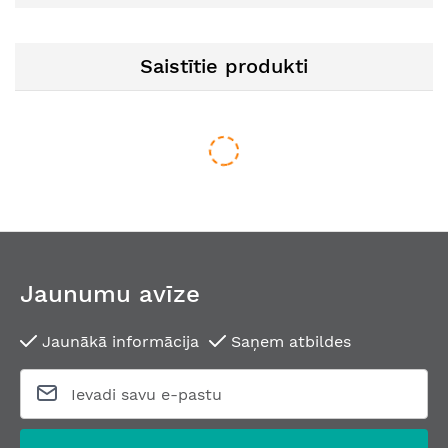
Saistītie produkti
Jaunumu avīze
Jaunākā informācija
Saņem atbildes
Apaļa profila duškabīnes stabilizācijas stienis 1250 mm - siena
No
80,68 €