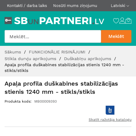
Kontakti / darba laiks
Nosūti mums ziņojumu
Latviski
Meklēt
Skip
Sākums
FUNKCIONĀLIE RISINĀJUMI
to
Stikla durvju aprīkojums
Duškabīņu aprīkojums
Content
Apaļa profila duškabīnes stabilizācijas stienis 1240 mm -
stikls/stikls
Apaļa profila duškabīnes stabilizācijas
stienis 1240 mm - stikls/stikls
Produkta kods
MB00009393
Skatīt ražotāja katalogu
Iet