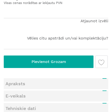
galerijas
Visas cenas norādītas ar iekļautu PVN
sākumu
Atjaunot izvēli
Vēlies citu apstrādi un/vai komplektāciju?
Pievienot Grozam
Apraksts
E-veikals
Tehniskie dati