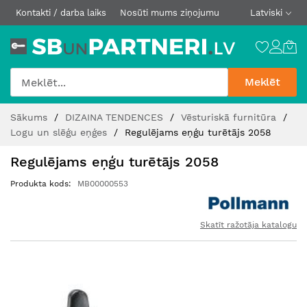
Kontakti / darba laiks
Nosūti mums ziņojumu
Latviski
Meklēt
Skip
Sākums
DIZAINA TENDENCES
Vēsturiskā furnitūra
to
Logu un slēģu eņģes
Regulējams eņģu turētājs 2058
Content
Regulējams eņģu turētājs 2058
Produkta kods
MB00000553
Skatīt ražotāja katalogu
Iet
uz
galerijas
beigām