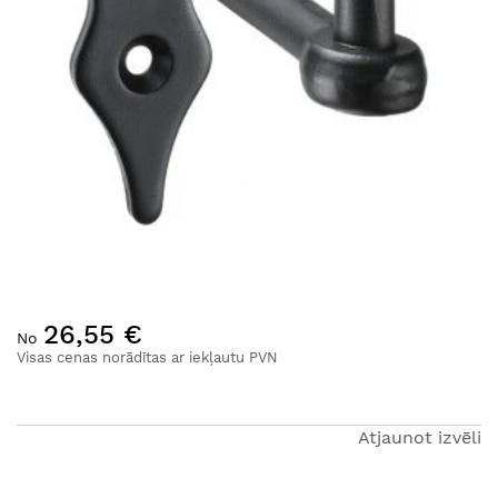
Iet
26,55 €
uz
No
galerijas
Visas cenas norādītas ar iekļautu PVN
sākumu
Atjaunot izvēli