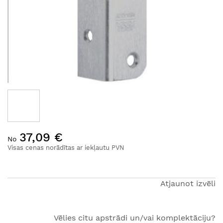
Iet
37,09 €
uz
No
galerijas
Visas cenas norādītas ar iekļautu PVN
sākumu
Atjaunot izvēli
Vēlies citu apstrādi un/vai komplektāciju?