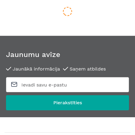
Jaunumu avīze
Jaunākā informācija
Saņem atbildes
Pašbloķējoša evakuācijas durvju slēdzene CONNECT 340-50
No
171,49 €
Pierakstīties