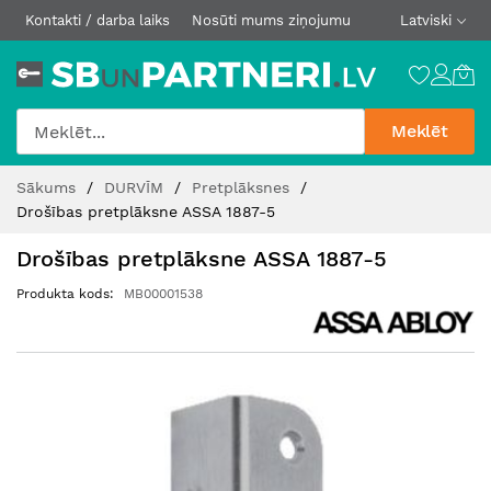
Kontakti / darba laiks
Nosūti mums ziņojumu
Latviski
Meklēt
Skip
Sākums
DURVĪM
Pretplāksnes
to
Drošības pretplāksne ASSA 1887-5
Content
Drošības pretplāksne ASSA 1887-5
Produkta kods
MB00001538
Iet
uz
galerijas
beigām