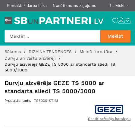
Kontakti / darba laiks
Nosūti mums ziņojumu
Latviski
Meklēt
Skip
Sākums
DIZAINA TENDENCES
Melnā furnitūra
to
Durvju un vārtu aizvērēji
Content
Durvju aizvērējs GEZE TS 5000 ar standarta sliedi TS
5000/3000
Durvju aizvērējs GEZE TS 5000 ar
standarta sliedi TS 5000/3000
Produkta kods
TS5000-ST-M
Skatīt ražotāja katalogu
Iet