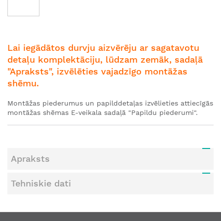
Iet
uz
galerijas
Lai iegādātos durvju aizvērēju ar sagatavotu
sākumu
detaļu komplektāciju, lūdzam zemāk, sadaļā
"Apraksts", izvēlēties vajadzīgo montāžas
shēmu.
Montāžas piederumus un papilddetaļas izvēlieties attiecīgās
montāžas shēmas E-veikala sadaļā "Papildu piederumi".
Apraksts
Tehniskie dati