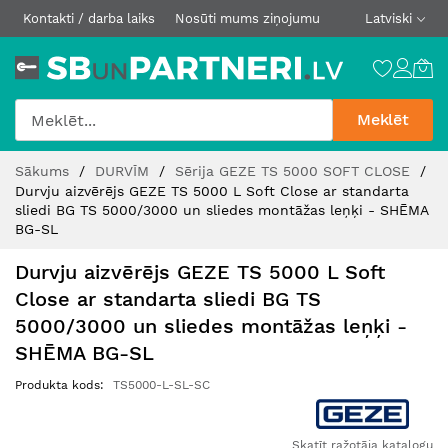
Kontakti / darba laiks
Nosūti mums ziņojumu
Latviski
Meklēt
Skip
Sākums
DURVĪM
Sērija GEZE TS 5000 SOFT CLOSE
to
Durvju aizvērējs GEZE TS 5000 L Soft Close ar standarta
Content
sliedi BG TS 5000/3000 un sliedes montāžas leņķi - SHĒMA
BG-SL
Durvju aizvērējs GEZE TS 5000 L Soft
Close ar standarta sliedi BG TS
5000/3000 un sliedes montāžas leņķi -
SHĒMA BG-SL
Produkta kods
TS5000-L-SL-SC
Skatīt ražotāja katalogu