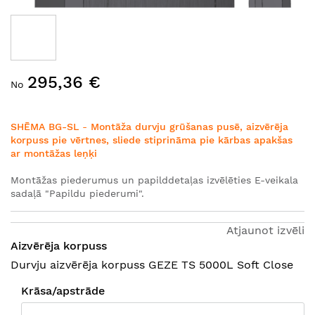
Iet
295,36 €
uz
No
galerijas
sākumu
SHĒMA BG-SL
-
Montāža durvju grūšanas pusē, aizvērēja
korpuss pie vērtnes, sliede stiprināma pie kārbas apakšas
ar montāžas leņķi
Montāžas piederumus un papilddetaļas izvēlēties E-veikala
sadaļā "Papildu piederumi".
Atjaunot izvēli
Aizvērēja korpuss
Durvju aizvērēja korpuss GEZE TS 5000L Soft Close
Krāsa/apstrāde