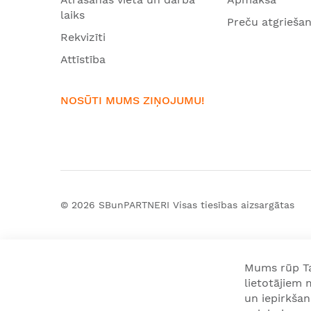
laiks
Preču atgrieša
Rekvizīti
Attīstība
NOSŪTI MUMS ZIŅOJUMU!
© 2026
SBunPARTNERI
Visas tiesības aizsargātas
Mums rūp Tav
lietotājiem
un iepirkša