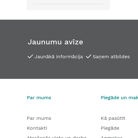
Jaunumu avīze
Jaunākā informācija
Saņem atbildes
Par mums
Piegāde un ma
Par mums
Kā pasūtīt
Kontakti
Piegāde
Atrašanās vieta un darba
Apmaksa