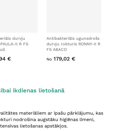
eriāls durvju
Antibakteriāls ugunsdrošs
 PAULA-II R FS
durvju rokturis RONNY-II R
ull
FS ABACO
,94 €
179,02 €
No
ībai ikdienas lietošanā
valitātes materiāliem ar īpašu pārklājumu, kas
okturi nodrošina augstāku higiēnas līmeni,
ntensīvas lietošanas apstākļos.