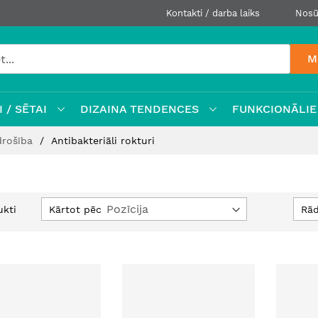
Kontakti / darba laiks
Nosū
M
 / SĒTAI
DIZAINA TENDENCES
FUNKCIONĀLIE
drošība
Antibakteriāli rokturi
Iestatīt
Kārtot pēc
Rād
kti
dilstošā
secībā