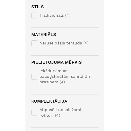
STILS
Tradicionāls
4
MATERIĀLS
Nerūsējošais tērauds
4
PIELIETOJUMA MĒRĶIS
Iekšdurvīm ar
paaugstinātām sanitārām
prasībām
4
KOMPLEKTĀCIJA
Abpusēji nospiežami
rokturi
4