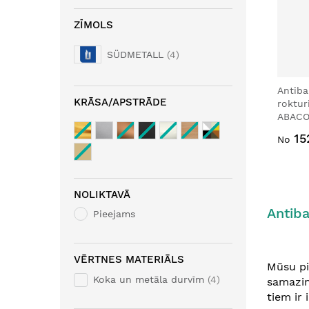
ZĪMOLS
SÜDMETALL
4
Antiba
KRĀSA/APSTRĀDE
roktur
ABACO/
15
No
NOLIKTAVĀ
Antiba
Pieejams
VĒRTNES MATERIĀLS
Mūsu pi
Koka un metāla durvīm
4
samazin
tiem ir 