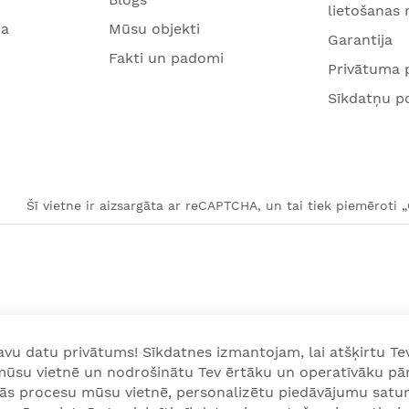
lietošanas
na
Mūsu objekti
Garantija
Fakti un padomi
Privātuma p
Sīkdatņu po
Šī vietne ir aizsargāta ar reCAPTCHA, un tai tiek piemēroti 
u datu privātums! Sīkdatnes izmantojam, lai atšķirtu Tev
 mūsu vietnē un nodrošinātu Tev ērtāku un operatīvāku pā
nās procesu mūsu vietnē, personalizētu piedāvājumu satur