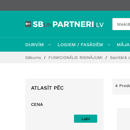
DURVĪM
LOGIEM / FASĀDĒM
MĀJAI
Skip
Sākums
FUNKCIONĀLIE RISINĀJUMI
Sanitārā 
to
Content
4
Produ
ATLASĪT PĒC
CENA
Labi