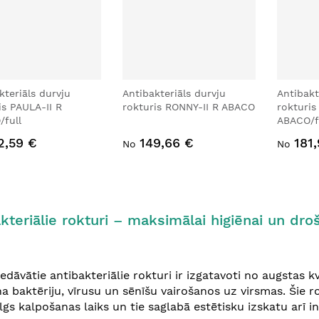
kteriāls durvju
Antibakteriāls durvju
Antibakt
is PAULA-II R
rokturis RONNY-II R ABACO
rokturis
full
ABACO/f
2,59 €
149,66 €
181
No
No
kteriālie rokturi – maksimālai higiēnai un droš
edāvātie antibakteriālie rokturi ir izgatavoti no augstas k
a baktēriju, vīrusu un sēnīšu vairošanos uz virsmas. Šie r
ilgs kalpošanas laiks un tie saglabā estētisku izskatu arī i