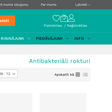
ti mums ziņojumu
Par mums
Latviski
eklēt
Pieteikties
Reģistrēties
 RISINĀJUMI
PIEDĀVĀJUMI
INFO
Antibakteriāli rokturi
Režģis
Saraksts
īt
Apskatīt kā