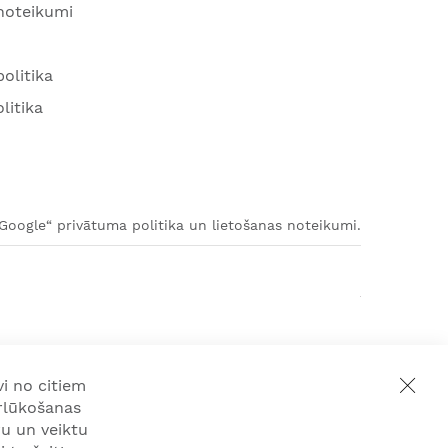
 noteikumi
olitika
litika
„Google“ privātuma politika un lietošanas noteikumi.
i no citiem
rlūkošanas
u un veiktu