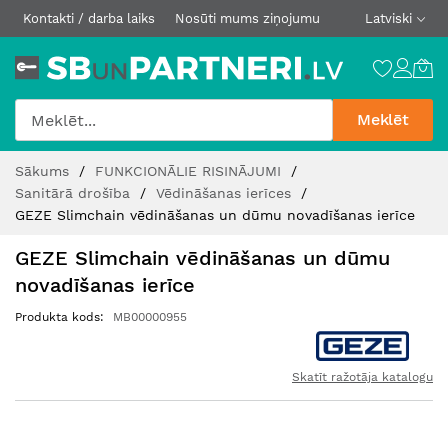
Kontakti / darba laiks
Nosūti mums ziņojumu
Latviski
Meklēt
Skip
Sākums
FUNKCIONĀLIE RISINĀJUMI
to
Sanitārā drošība
Vēdināšanas ierīces
Content
GEZE Slimchain vēdināšanas un dūmu novadīšanas ierīce
GEZE Slimchain vēdināšanas un dūmu
novadīšanas ierīce
Produkta kods
MB00000955
Skatīt ražotāja katalogu
Iet