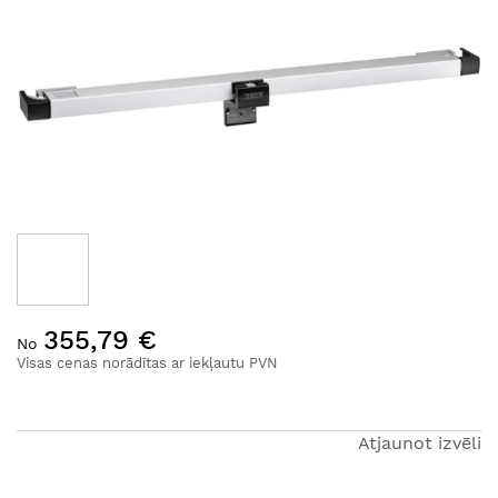
uz
galerijas
beigām
Iet
355,79 €
uz
No
galerijas
Visas cenas norādītas ar iekļautu PVN
sākumu
Atjaunot izvēli