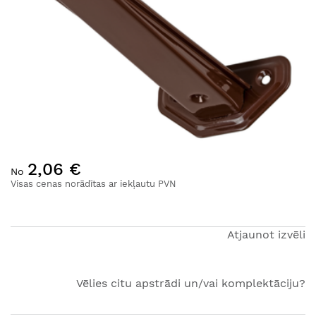
Iet
2,06 €
uz
No
galerijas
Visas cenas norādītas ar iekļautu PVN
sākumu
Atjaunot izvēli
Vēlies citu apstrādi un/vai komplektāciju?