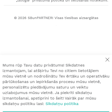
„Google“ privātuma politika un lietošanas noteikumi.
© 2026
SBunPARTNERI
Visas tiesības aizsargātas
Mums rūp Tavu datu privātums! Sīkdatnes
izmantojam, lai atšķirtu Tevi no citiem lietotājiem
mūsu vietnē un nodrošinātu Tev ērtāku un operatīvāku
pārlūkošanas un iepirkšanās procesu mūsu vietnē,
personalizētu piedāvājumu saturu un veiktu
uzlabojumus mūsu vietnē. Ja piekrīti sīkdatņu
izmantošanai, apstiprini to šeit! Vairāk par mūsu
sīkdatņu politiku lasi:
Sīkdatņu politika