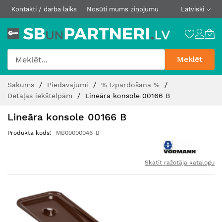
Kontakti / darba laiks
Nosūti mums ziņojumu
Latviski
Meklēt
Skip
Sākums
Piedāvājumi
% Izpārdošana %
to
Detaļas iekštelpām
Lineāra konsole 00166 B
Content
Lineāra konsole 00166 B
Produkta kods
MB00000046-B
Skatīt ražotāja katalogu
Iet
uz
galerijas
beigām