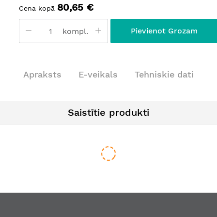
80,65 €
Cena kopā
Pievienot Grozam
kompl.
Apraksts
E-veikals
Tehniskie dati
Saistītie produkti