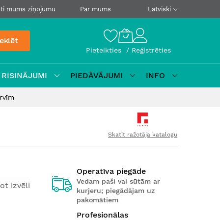
ti mums ziņojumu
Par mums
Latviski
eklēt
Pieteikties
Reģistrēties
 RISINĀJUMI
PIEDĀVĀJUMI
INFO
urvīm
Skatīt ražotāja katalogu
Operatīva piegāde
Vedam paši vai sūtām ar
ot izvēli
kurjeru; piegādājam uz
pakomātiem
Profesionālas