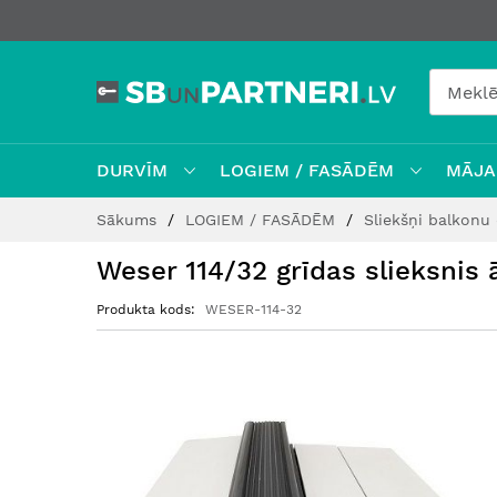
DURVĪM
LOGIEM / FASĀDĒM
MĀJAI
Skip
Sākums
LOGIEM / FASĀDĒM
Sliekšņi balkonu
to
Content
Weser 114/32 grīdas slieksnis
Produkta kods
WESER-114-32
Iet
uz
galerijas
beigām