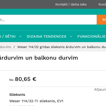
Kontakti / darba laiks
Nosū
M
 / SĒTAI
DIZAINA TENDENCES
FUNKCIONĀLIE
 durvīm
Weser 114/32 grīdas slieksnis ārdurvīm un balkonu d
 ārdurvīm un balkonu durvīm
80,65 €
No
Atjaun
Slieksnis
Weser 114/32-TI slieksnis, EV1