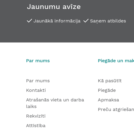
Jaunumu avīze
Jaunākā informācija
Saņem atbildes
SW 9-15, sliekšņa pretplāksne
40,24 €
No
Par mums
Piegāde un ma
Par mums
Kā pasūtīt
Kontakti
Piegāde
Atrašanās vieta un darba
Apmaksa
laiks
Preču atgrieša
Rekvizīti
Attīstība