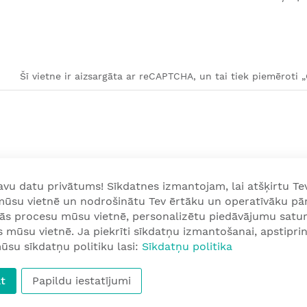
Šī vietne ir aizsargāta ar reCAPTCHA, un tai tiek piemēroti 
u datu privātums! Sīkdatnes izmantojam, lai atšķirtu Tev
 mūsu vietnē un nodrošinātu Tev ērtāku un operatīvāku pā
nās procesu mūsu vietnē, personalizētu piedāvājumu satur
mūsu vietnē. Ja piekrīti sīkdatņu izmantošanai, apstiprini
ūsu sīkdatņu politiku lasi:
Sīkdatņu politika
t
Papildu iestatījumi