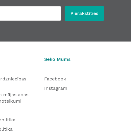
Pierakstīties
Seko Mums
tirdzniecības
Facebook
Instagram
n mājaslapas
 noteikumi
olitika
litika