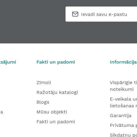
ksājumi
Fakti un padomi
Informācija
Zīmoli
Vispārīgie 
noteikumi
Ražotāju katalogi
E-veikala u
Blogs
lietošanas
na
Mūsu objekti
Garantija
Fakti un padomi
Privātuma p
Sīkdatņu po