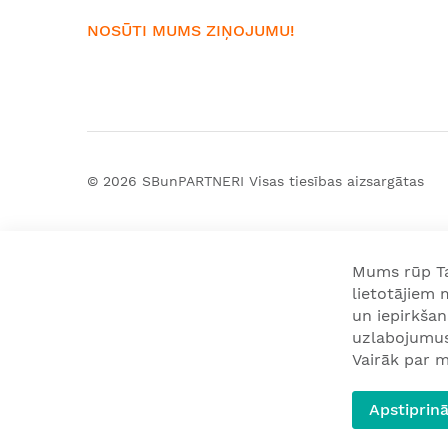
NOSŪTI MUMS ZIŅOJUMU!
© 2026
SBunPARTNERI
Visas tiesības aizsargātas
Mums rūp Tav
lietotājiem
un iepirkša
uzlabojumus 
Vairāk par m
Apstiprinā