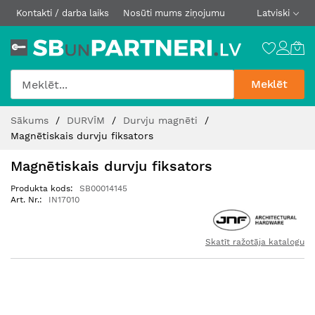
Kontakti / darba laiks
Nosūti mums ziņojumu
Latviski
Meklēt
Skip
Sākums
DURVĪM
Durvju magnēti
to
Magnētiskais durvju fiksators
Content
Magnētiskais durvju fiksators
Produkta kods
SB00014145
Art. Nr.
IN17010
Skatīt ražotāja katalogu
Iet
uz
galerijas