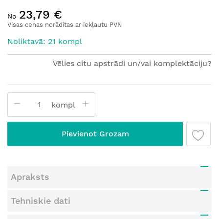
Iet
23,79 €
uz
No
galerijas
Visas cenas norādītas ar iekļautu PVN
sākumu
Noliktavā: 21 kompl
Vēlies citu apstrādi un/vai komplektāciju?
kompl
Pievienot Grozam
Apraksts
Tehniskie dati