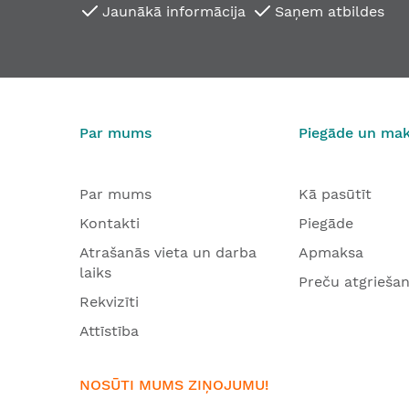
Jaunākā informācija
Saņem atbildes
Pretplāksne SSF 4502
3,15 €
No
6,28 €
Par mums
Piegāde un ma
Par mums
Kā pasūtīt
Kontakti
Piegāde
Atrašanās vieta un darba
Apmaksa
laiks
Preču atgrieša
Rekvizīti
Attīstība
NOSŪTI MUMS ZIŅOJUMU!