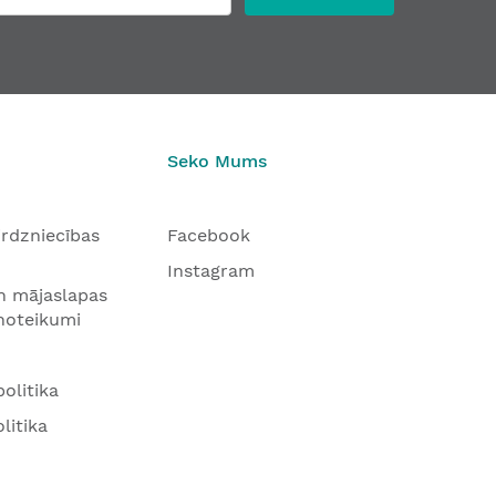
Seko Mums
tirdzniecības
Facebook
Instagram
n mājaslapas
 noteikumi
olitika
litika