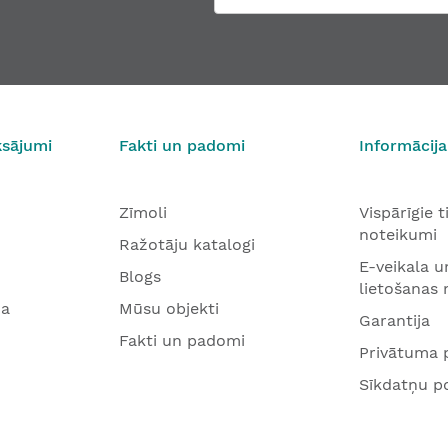
ksājumi
Fakti un padomi
Informācija
Zīmoli
Vispārīgie 
noteikumi
Ražotāju katalogi
E-veikala u
Blogs
lietošanas
na
Mūsu objekti
Garantija
Fakti un padomi
Privātuma p
Sīkdatņu po