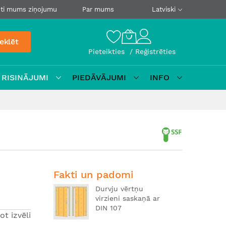
ti mums ziņojumu
Par mums
Latviski
eklēt
Pieteikties
Reģistrēties
 RISINĀJUMI
PIEDĀVĀJUMI
INFO
Fakti un padomi
Durvju vērtņu
virzieni saskaņā ar
DIN 107
ot izvēli