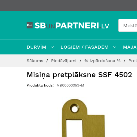
DURVĪM
LOGIEM / FASĀDĒM
MĀJAI
Skip
Sākums
Piedāvājumi
% Izpārdošana %
Pre
to
Content
Misiņa pretplāksne SSF 4502
Produkta kods
MB00000053-M
Iet
uz
galerijas
beigām