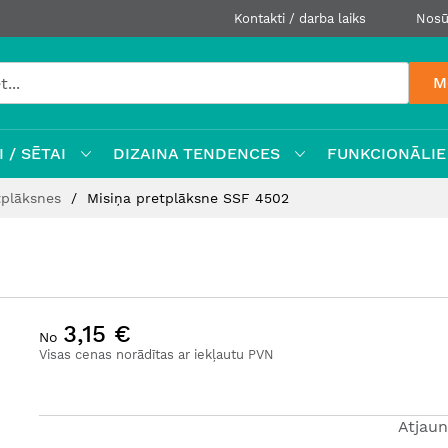
Kontakti / darba laiks
Nosū
M
 / SĒTAI
DIZAINA TENDENCES
FUNKCIONĀLIE
tplāksnes
Misiņa pretplāksne SSF 4502
3,15 €
No
Visas cenas norādītas ar iekļautu PVN
Atjaun