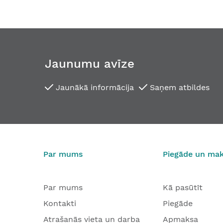
Jaunumu avīze
Jaunākā informācija
Saņem atbildes
Rokturis RIVA-108 FS ugunsdrošajām durvīm
Roktur
50,60 €
71
No
No
Par mums
Piegāde un ma
Par mums
Kā pasūtīt
Kontakti
Piegāde
Atrašanās vieta un darba
Apmaksa