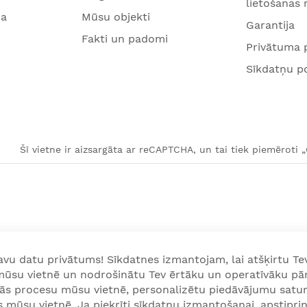
lietošanas
na
Mūsu objekti
Garantija
Fakti un padomi
Privātuma p
Sīkdatņu po
Šī vietne ir aizsargāta ar reCAPTCHA, un tai tiek piemēroti 
u datu privātums! Sīkdatnes izmantojam, lai atšķirtu Tev
 mūsu vietnē un nodrošinātu Tev ērtāku un operatīvāku pā
nās procesu mūsu vietnē, personalizētu piedāvājumu satur
mūsu vietnē. Ja piekrīti sīkdatņu izmantošanai, apstiprini