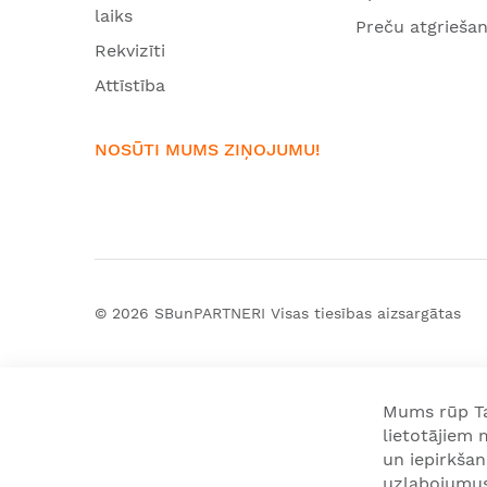
laiks
Preču atgrieša
Rekvizīti
Attīstība
NOSŪTI MUMS ZIŅOJUMU!
© 2026
SBunPARTNERI
Visas tiesības aizsargātas
Mums rūp Tav
lietotājiem
un iepirkša
uzlabojumus 