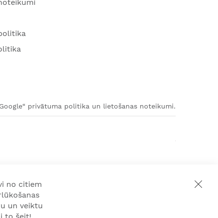
 noteikumi
olitika
litika
„Google“ privātuma politika un lietošanas noteikumi.
i no citiem
rlūkošanas
u un veiktu
 to šeit!