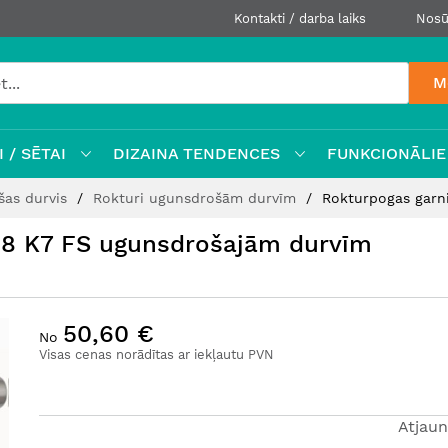
Kontakti / darba laiks
Nosū
M
 / SĒTAI
DIZAINA TENDENCES
FUNKCIONĀLIE
šas durvis
Rokturi ugunsdrošām durvīm
Rokturpogas garn
08 K7 FS ugunsdrošajām durvīm
50,60 €
No
Visas cenas norādītas ar iekļautu PVN
Atjaun