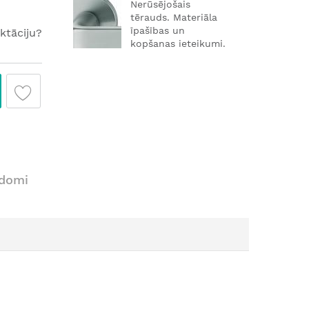
Nerūsējošais
tērauds. Materiāla
īpašības un
ktāciju?
kopšanas ieteikumi.
adomi