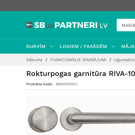
DURVĪM
LOGIEM / FASĀDĒM
MĀJAI
Skip
Sākums
FUNKCIONĀLIE RISINĀJUMI
Ugunsdro
to
Content
Rokturpogas garnitūra RIVA-1
Produkta kods
MB00001653
Iet
uz
galerijas
beigām