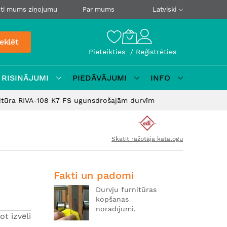
ti mums ziņojumu
Par mums
Latviski
eklēt
Pieteikties
Reģistrēties
 RISINĀJUMI
PIEDĀVĀJUMI
INFO
itūra RIVA-108 K7 FS ugunsdrošajām durvīm
Skatīt ražotāja katalogu
Fakti un padomi
Durvju furnitūras
kopšanas
norādījumi.
ot izvēli