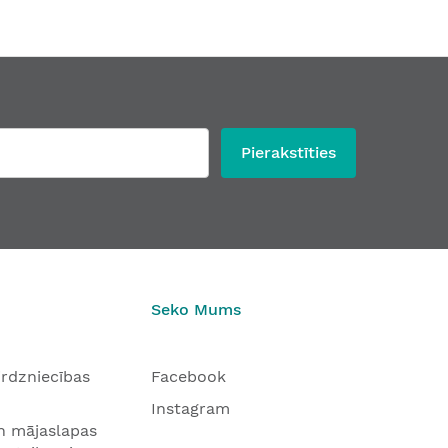
Pierakstīties
a RIVA-108 K7 objektu durvīm
Rokturis RIVA-108 objektu durvīm
46,90 €
No
Seko Mums
tirdzniecības
Facebook
Instagram
n mājaslapas