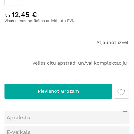
Iet
12,45 €
uz
No
galerijas
Visas cenas norādītas ar iekļautu PVN
sākumu
Atjaunot izvēli
Vēlies citu apstrādi un/vai komplektāciju?
Pievienot Grozam
Apraksts
E-veikals