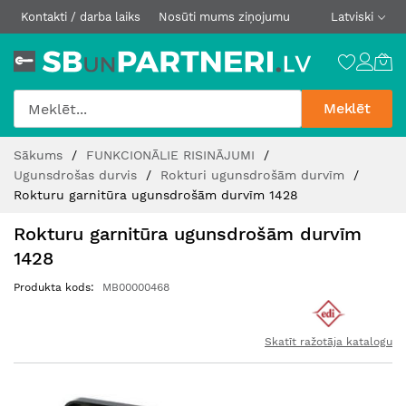
Kontakti / darba laiks
Nosūti mums ziņojumu
Latviski
Meklēt
Skip
Sākums
FUNKCIONĀLIE RISINĀJUMI
to
Ugunsdrošas durvis
Rokturi ugunsdrošām durvīm
Content
Rokturu garnitūra ugunsdrošām durvīm 1428
Rokturu garnitūra ugunsdrošām durvīm
1428
Produkta kods
MB00000468
Skatīt ražotāja katalogu
Iet