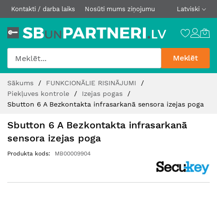
Kontakti / darba laiks
Nosūti mums ziņojumu
Latviski
Meklēt
Skip
Sākums
FUNKCIONĀLIE RISINĀJUMI
to
Piekļuves kontrole
Izejas pogas
Content
Sbutton 6 A Bezkontakta infrasarkanā sensora izejas poga
Sbutton 6 A Bezkontakta infrasarkanā
sensora izejas poga
Produkta kods
MB00009904
Iet
uz