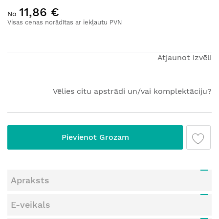
Iet
11,86 €
uz
No
galerijas
Visas cenas norādītas ar iekļautu PVN
sākumu
Atjaunot izvēli
Vēlies citu apstrādi un/vai komplektāciju?
Pievienot Grozam
Apraksts
E-veikals