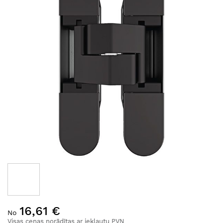
Iet
16,61 €
uz
No
galerijas
Visas cenas norādītas ar iekļautu PVN