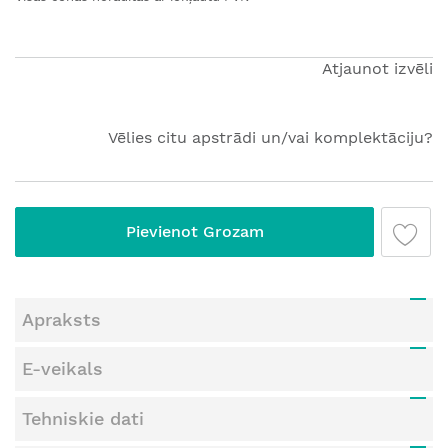
sākumu
Atjaunot izvēli
Vēlies citu apstrādi un/vai komplektāciju?
Pievienot Grozam
Apraksts
E-veikals
Tehniskie dati