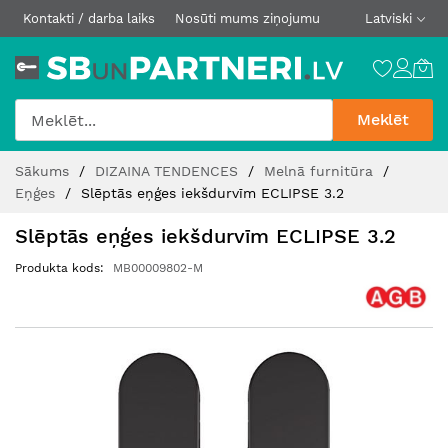
Kontakti / darba laiks
Nosūti mums ziņojumu
Latviski
Meklēt
Skip
Sākums
DIZAINA TENDENCES
Melnā furnitūra
to
Eņģes
Slēptās eņģes iekšdurvīm ECLIPSE 3.2
Content
Slēptās eņģes iekšdurvīm ECLIPSE 3.2
Produkta kods
MB00009802-M
Iet
uz
galerijas
beigām