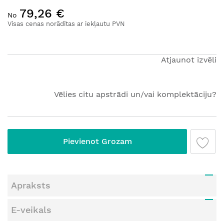
Iet
79,26 €
uz
No
galerijas
Visas cenas norādītas ar iekļautu PVN
sākumu
Atjaunot izvēli
Vēlies citu apstrādi un/vai komplektāciju?
Pievienot Grozam
Apraksts
E-veikals