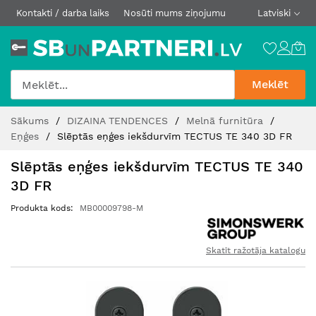
Kontakti / darba laiks
Nosūti mums ziņojumu
Latviski
Meklēt
Skip
Sākums
DIZAINA TENDENCES
Melnā furnitūra
to
Eņģes
Slēptās eņģes iekšdurvīm TECTUS TE 340 3D FR
Content
Slēptās eņģes iekšdurvīm TECTUS TE 340
3D FR
Produkta kods
MB00009798-M
Skatīt ražotāja katalogu
Iet
uz