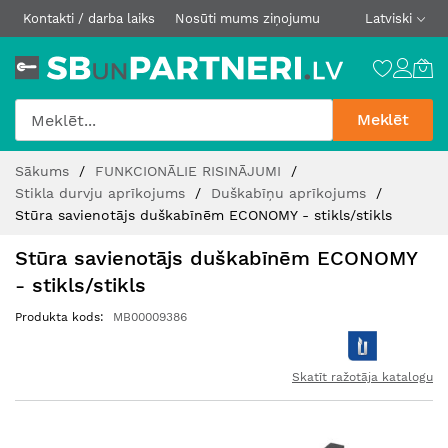
Kontakti / darba laiks
Nosūti mums ziņojumu
Latviski
Meklēt
Skip
Sākums
FUNKCIONĀLIE RISINĀJUMI
to
Stikla durvju aprīkojums
Duškabīņu aprīkojums
Content
Stūra savienotājs duškabīnēm ECONOMY - stikls/stikls
Stūra savienotājs duškabīnēm ECONOMY
- stikls/stikls
Produkta kods
MB00009386
Skatīt ražotāja katalogu
Iet