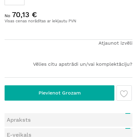
Iet
70,13 €
uz
No
galerijas
Visas cenas norādītas ar iekļautu PVN
sākumu
Atjaunot izvēli
Vēlies citu apstrādi un/vai komplektāciju?
Pievienot Grozam
Apraksts
E-veikals