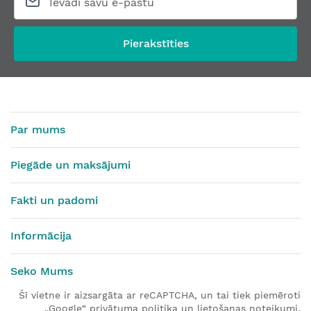
No
88,94 €
No
147,1
Pierakstīties
Par mums
Piegāde un maksājumi
Fakti un padomi
Informācija
Seko Mums
Šī vietne ir aizsargāta ar reCAPTCHA, un tai tiek piemēroti
„Google“ privātuma politika un lietošanas noteikumi.