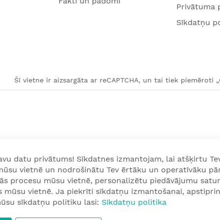
Fakti un padomi
Privātuma p
Sīkdatņu po
Šī vietne ir aizsargāta ar reCAPTCHA, un tai tiek piemēroti 
u datu privātums! Sīkdatnes izmantojam, lai atšķirtu Tev
 mūsu vietnē un nodrošinātu Tev ērtāku un operatīvāku pā
nās procesu mūsu vietnē, personalizētu piedāvājumu satur
mūsu vietnē. Ja piekrīti sīkdatņu izmantošanai, apstiprini
ūsu sīkdatņu politiku lasi:
Sīkdatņu politika