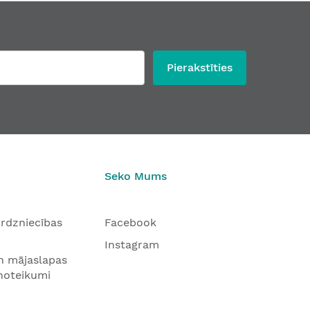
Pierakstīties
Seko Mums
tirdzniecības
Facebook
Instagram
n mājaslapas
 noteikumi