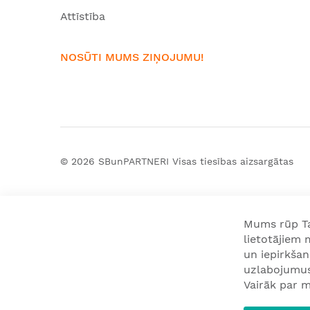
Attīstība
NOSŪTI MUMS ZIŅOJUMU!
© 2026
SBunPARTNERI
Visas tiesības aizsargātas
Mums rūp Tav
lietotājiem
un iepirkša
uzlabojumus 
Vairāk par m