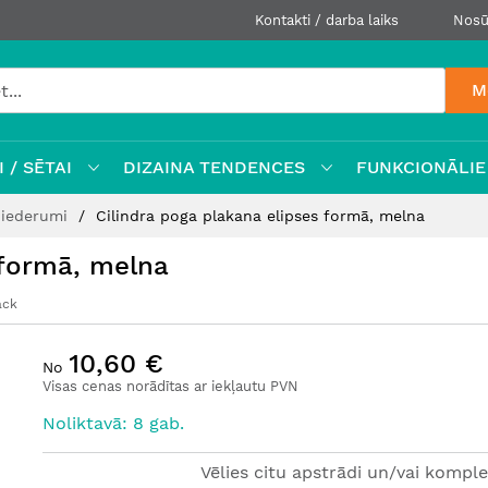
Kontakti / darba laiks
Nosū
M
 / SĒTAI
DIZAINA TENDENCES
FUNKCIONĀLIE
 piederumi
Cilindra poga plakana elipses formā, melna
 formā, melna
ack
10,60 €
No
Visas cenas norādītas ar iekļautu PVN
Noliktavā: 8 gab.
Vēlies citu apstrādi un/vai komple