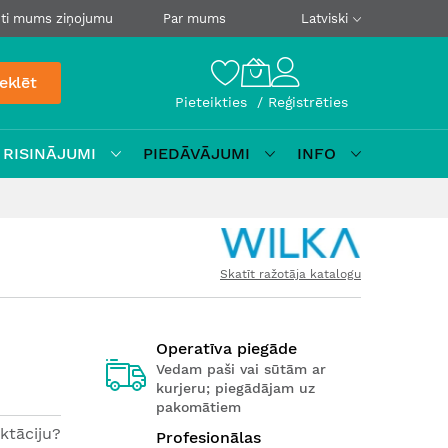
ti mums ziņojumu
Par mums
Latviski
eklēt
Pieteikties
Reģistrēties
 RISINĀJUMI
PIEDĀVĀJUMI
INFO
Skatīt ražotāja katalogu
Operatīva piegāde
Vedam paši vai sūtām ar
kurjeru; piegādājam uz
pakomātiem
ktāciju?
Profesionālas