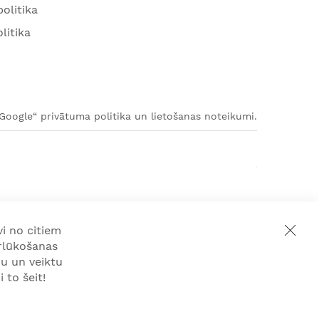
olitika
litika
„Google“ privātuma politika un lietošanas noteikumi.
i no citiem
rlūkošanas
u un veiktu
 to šeit!