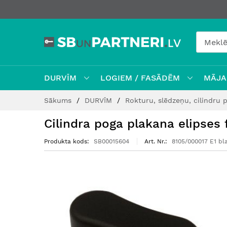
DURVĪM
LOGIEM / FASĀDĒM
MĀJAI
Skip
Sākums
DURVĪM
Rokturu, slēdzeņu, cilindru
to
Content
Cilindra poga plakana elipses
Produkta kods
SB00015604
Art. Nr.
8105/000017 E1 bl
Iet
uz
galerijas
beigām