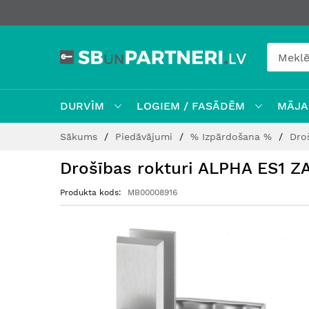
DURVĪM
LOGIEM / FASĀDĒM
MĀJAI
Skip
Sākums
Piedāvājumi
% Izpārdošana %
Dro
to
Content
Drošības rokturi ALPHA ES1 Z
Produkta kods
MB00008916
Iet
uz
galerijas
beigām