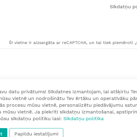
Sīkdatņu po
Šī vietne ir aizsargāta ar reCAPTCHA, un tai tiek piemēroti 
u datu privātums! Sīkdatnes izmantojam, lai atšķirtu Tev
 mūsu vietnē un nodrošinātu Tev ērtāku un operatīvāku pā
nās procesu mūsu vietnē, personalizētu piedāvājumu satur
mūsu vietnē. Ja piekrīti sīkdatņu izmantošanai, apstiprini
ūsu sīkdatņu politiku lasi:
Sīkdatņu politika
t
Papildu iestatījumi