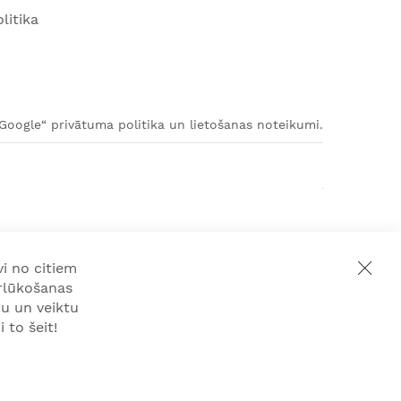
litika
„Google“ privātuma politika un lietošanas noteikumi.
i no citiem
rlūkošanas
u un veiktu
 to šeit!