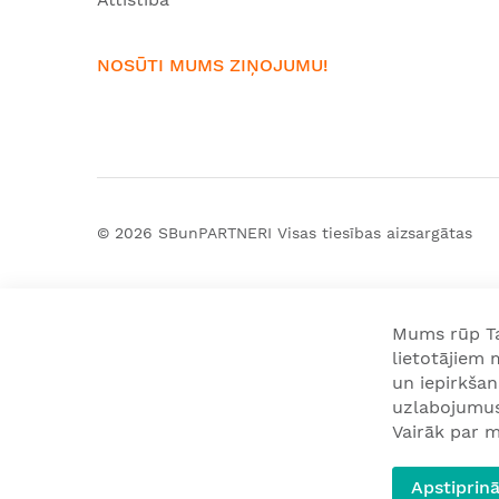
NOSŪTI MUMS ZIŅOJUMU!
© 2026
SBunPARTNERI
Visas tiesības aizsargātas
Mums rūp Tav
lietotājiem
un iepirkša
uzlabojumus 
Vairāk par m
Apstiprinā