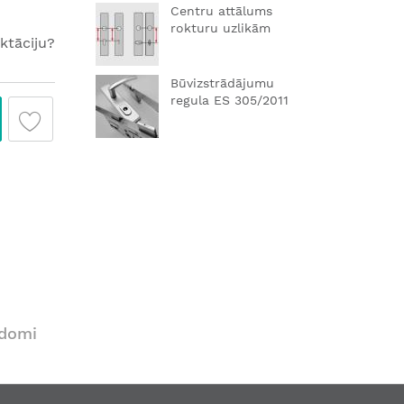
Centru attālums
rokturu uzlikām
ktāciju?
Būvizstrādājumu
regula ES 305/2011
adomi