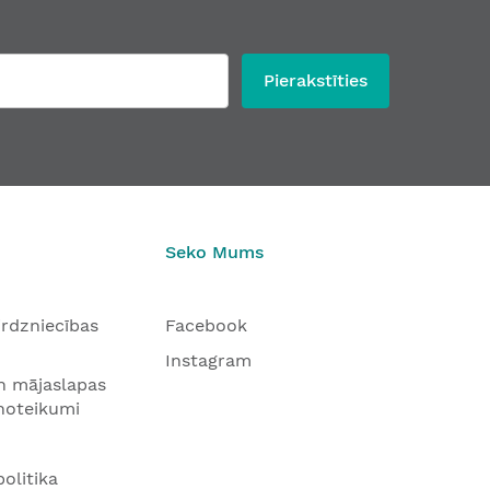
Pierakstīties
Seko Mums
tirdzniecības
Facebook
Instagram
n mājaslapas
 noteikumi
olitika