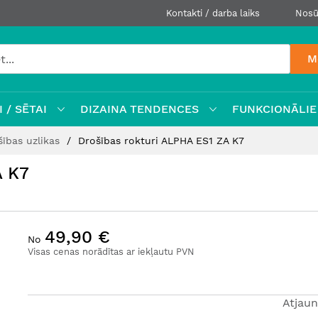
Kontakti / darba laiks
Nosū
M
 / SĒTAI
DIZAINA TENDENCES
FUNKCIONĀLIE
šības uzlikas
Drošības rokturi ALPHA ES1 ZA K7
A K7
49,90 €
No
Visas cenas norādītas ar iekļautu PVN
Atjaun