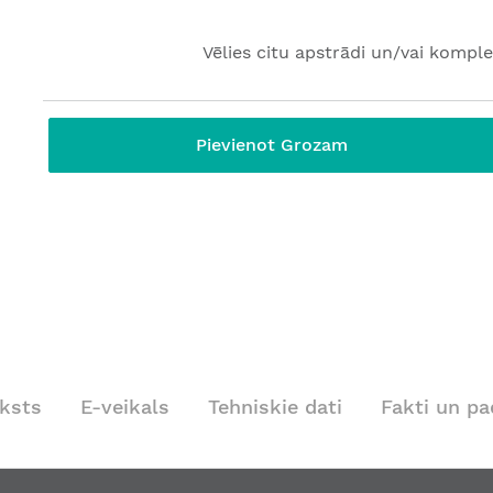
Vēlies citu apstrādi un/vai komple
Pievienot Grozam
ksts
E-veikals
Tehniskie dati
Fakti un p