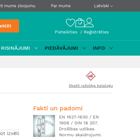
ti mums ziņojumu
Par mums
Latviski
eklēt
Pieteikties
Reģistrēties
 RISINĀJUMI
PIEDĀVĀJUMI
INFO
Skatīt ražotāja katalogu
Fakti un padomi
EN 1627-1630 / EN
1906 / DIN 18 257.
Drošības uzlikas.
ot izvēli
Normu skaidrojumi.