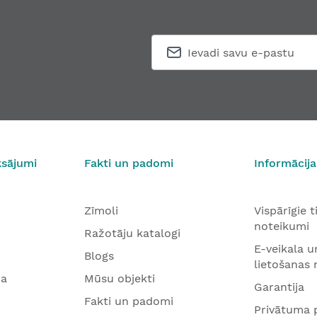
ksājumi
Fakti un padomi
Informācija
Zīmoli
Vispārīgie 
noteikumi
Ražotāju katalogi
E-veikala u
Blogs
lietošanas
na
Mūsu objekti
Garantija
Fakti un padomi
Privātuma p