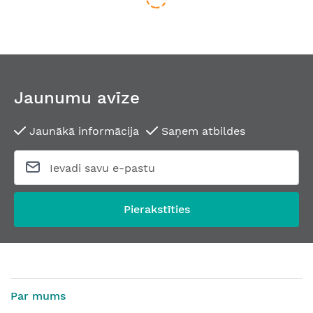
Jaunumu avīze
Jaunākā informācija
Saņem atbildes
Elektromagnētiskais sprūds EFF EFF 118E130 A71
Elektromagn
No
81,70 €
No
52,60 €
Pierakstīties
Par mums