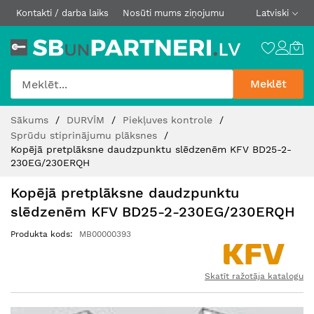
Kontakti / darba laiks
Nosūti mums ziņojumu
Latviski
Meklēt
Skip
Sākums
DURVĪM
Piekļuves kontrole
to
Sprūdu stiprinājumu plāksnes
Content
Kopējā pretplāksne daudzpunktu slēdzenēm KFV BD25-2-
230EG/230ERQH
Kopējā pretplāksne daudzpunktu
slēdzenēm KFV BD25-2-230EG/230ERQH
Produkta kods
MB00000393
Skatīt ražotāja katalogu
Iet