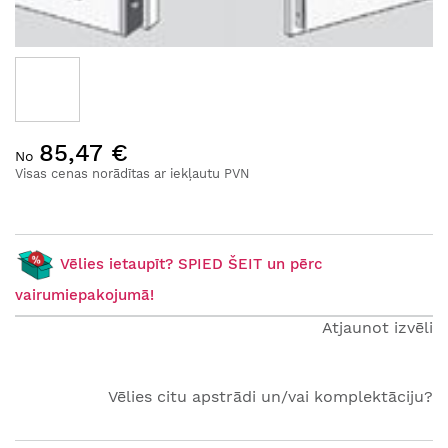
Iet
85,47 €
uz
No
galerijas
Visas cenas norādītas ar iekļautu PVN
sākumu
Vēlies ietaupīt? SPIED ŠEIT un pērc
vairumiepakojumā!
Atjaunot izvēli
Vēlies citu apstrādi un/vai komplektāciju?