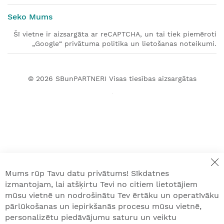
Seko Mums
Šī vietne ir aizsargāta ar reCAPTCHA, un tai tiek piemēroti
„Google“ privātuma politika un lietošanas noteikumi.
© 2026
SBunPARTNERI
Visas tiesības aizsargātas
Mums rūp Tavu datu privātums! Sīkdatnes
izmantojam, lai atšķirtu Tevi no citiem lietotājiem
mūsu vietnē un nodrošinātu Tev ērtāku un operatīvāku
pārlūkošanas un iepirkšanās procesu mūsu vietnē,
personalizētu piedāvājumu saturu un veiktu