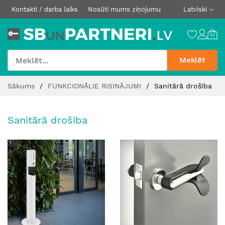
Kontakti / darba laiks
Nosūti mums ziņojumu
Latviski
Meklēt
Skip
Sākums
FUNKCIONĀLIE RISINĀJUMI
Sanitārā drošība
to
Content
Sanitārā drošība