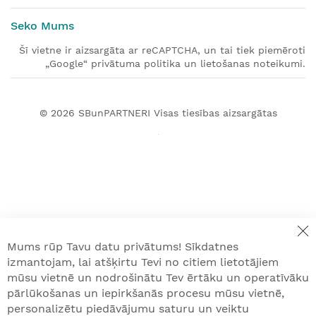
Seko Mums
Šī vietne ir aizsargāta ar reCAPTCHA, un tai tiek piemēroti
„Google“ privātuma politika un lietošanas noteikumi.
© 2026
SBunPARTNERI
Visas tiesības aizsargātas
Mums rūp Tavu datu privātums! Sīkdatnes
izmantojam, lai atšķirtu Tevi no citiem lietotājiem
mūsu vietnē un nodrošinātu Tev ērtāku un operatīvāku
pārlūkošanas un iepirkšanās procesu mūsu vietnē,
personalizētu piedāvājumu saturu un veiktu