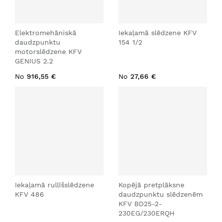
Elektromehāniskā
Iekaļamā slēdzene KFV
daudzpunktu
154 1/2
motorslēdzene KFV
GENIUS 2.2
No
916,55 €
No
27,66 €
Iekaļamā rullīšslēdzene
Kopējā pretplāksne
KFV 486
daudzpunktu slēdzenēm
KFV BD25-2-
230EG/230ERQH