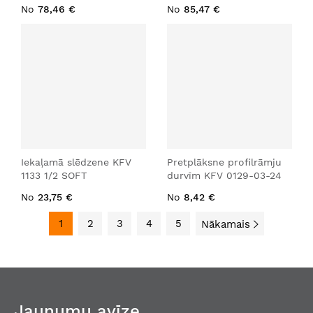
No
78,46 €
No
85,47 €
Iekaļamā slēdzene KFV
Pretplāksne profilrāmju
1133 1/2 SOFT
durvīm KFV 0129-03-24
No
23,75 €
No
8,42 €
1
2
3
4
5
Nākamais
Jaunumu avīze