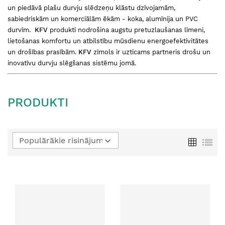
un piedāvā plašu durvju slēdzeņu klāstu dzīvojamām,
sabiedriskām un komerciālām ēkām - koka, alumīnija un PVC
durvīm.
KFV
produkti nodrošina augstu pretuzlaušanas līmeni,
lietošanas komfortu un atbilstību mūsdienu energoefektivitātes
un drošības prasībām.
KFV
zīmols ir uzticams partneris drošu un
inovatīvu durvju slēgšanas sistēmu jomā.
PRODUKTI
Iestatīt
Režģis
Sar
dilstošā
secībā