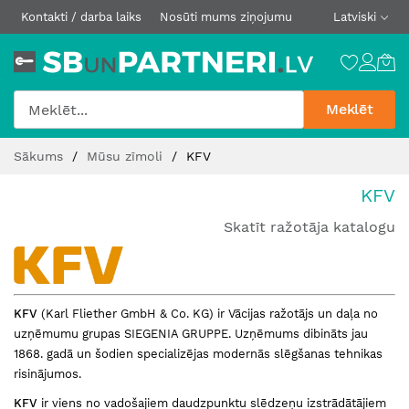
Kontakti / darba laiks
Nosūti mums ziņojumu
Latviski
Meklēt
Skip
Sākums
Mūsu zīmoli
KFV
to
Content
KFV
Skatīt ražotāja katalogu
KFV
(Karl Fliether GmbH & Co. KG) ir Vācijas ražotājs un daļa no
uzņēmumu grupas SIEGENIA GRUPPE. Uzņēmums dibināts jau
1868. gadā un šodien specializējas modernās slēgšanas tehnikas
risinājumos.
KFV
ir viens no vadošajiem daudzpunktu slēdzeņu izstrādātājiem