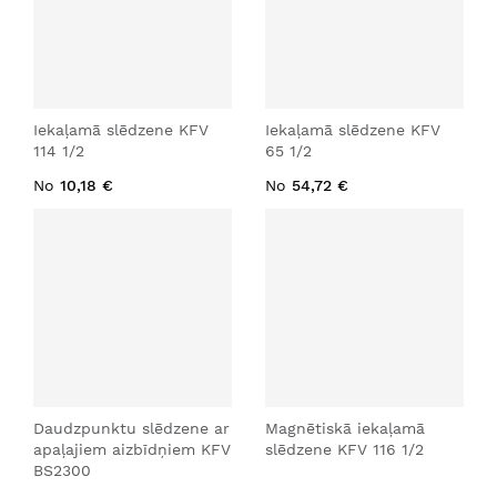
Iekaļamā slēdzene KFV
Iekaļamā slēdzene KFV
114 1/2
65 1/2
No
10,18 €
No
54,72 €
Daudzpunktu slēdzene ar
Magnētiskā iekaļamā
apaļajiem aizbīdņiem KFV
slēdzene KFV 116 1/2
BS2300