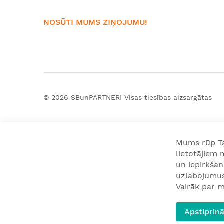
NOSŪTI MUMS ZIŅOJUMU!
© 2026
SBunPARTNERI
Visas tiesības aizsargātas
Mums rūp Tav
lietotājiem
un iepirkša
uzlabojumus 
Vairāk par m
Apstiprinā