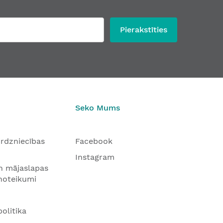
Pierakstīties
Seko Mums
tirdzniecības
Facebook
Instagram
n mājaslapas
 noteikumi
olitika