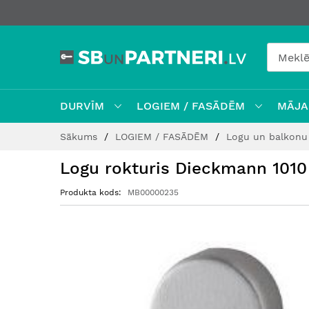
DURVĪM
LOGIEM / FASĀDĒM
MĀJAI
Skip
Sākums
LOGIEM / FASĀDĒM
Logu un balkonu 
to
Content
Logu rokturis Dieckmann 1010
Produkta kods
MB00000235
Iet
uz
galerijas
beigām