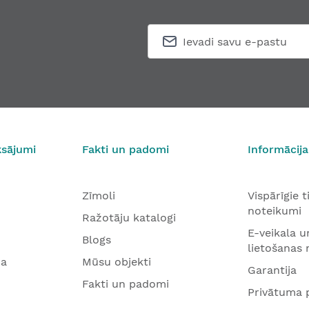
ksājumi
Fakti un padomi
Informācija
Zīmoli
Vispārīgie 
noteikumi
Ražotāju katalogi
E-veikala u
Blogs
lietošanas
na
Mūsu objekti
Garantija
Fakti un padomi
Privātuma p