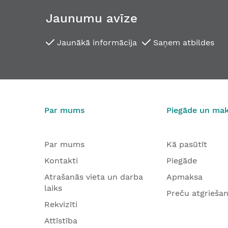
Jaunumu avīze
Jaunākā informācija
Saņem atbildes
Logu rokturis Dieckmann 1010 NT
14,58 €
No
Par mums
Piegāde un ma
Par mums
Kā pasūtīt
Kontakti
Piegāde
Atrašanās vieta un darba
Apmaksa
laiks
Preču atgrieša
Rekvizīti
Attīstība