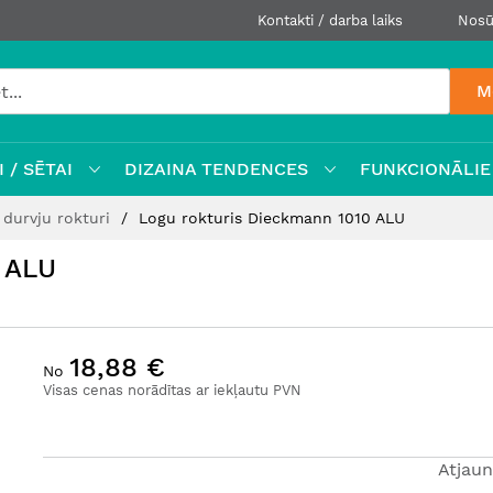
Kontakti / darba laiks
Nosū
M
 / SĒTAI
DIZAINA TENDENCES
FUNKCIONĀLIE
durvju rokturi
Logu rokturis Dieckmann 1010 ALU
 ALU
18,88 €
No
Visas cenas norādītas ar iekļautu PVN
Atjaun