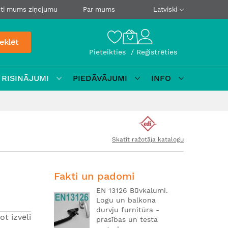
ti mums ziņojumu
Par mums
Latviski
eklēt
Pieteikties
Reģistrēties
 RISINĀJUMI
PIEDĀVĀJUMI
INFO
Skatīt ražotāja katalogu
Fakti un padomi
EN 13126 Būvkalumi.
Logu un balkona
durvju furnitūra -
ot izvēli
prasības un testa