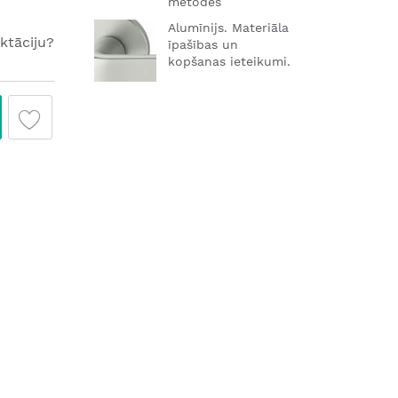
metodes
Alumīnijs. Materiāla
ktāciju?
īpašības un
kopšanas ieteikumi.