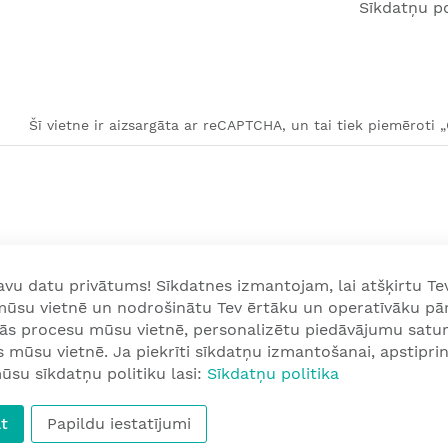
Sīkdatņu po
Šī vietne ir aizsargāta ar reCAPTCHA, un tai tiek piemēroti 
u datu privātums! Sīkdatnes izmantojam, lai atšķirtu Tev
 mūsu vietnē un nodrošinātu Tev ērtāku un operatīvāku pā
nās procesu mūsu vietnē, personalizētu piedāvājumu satur
mūsu vietnē. Ja piekrīti sīkdatņu izmantošanai, apstiprini
ūsu sīkdatņu politiku lasi:
Sīkdatņu politika
t
Papildu iestatījumi