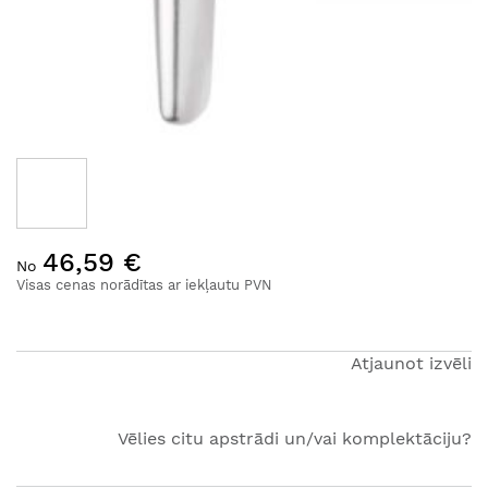
Iet
46,59 €
uz
No
galerijas
Visas cenas norādītas ar iekļautu PVN
sākumu
Atjaunot izvēli
Vēlies citu apstrādi un/vai komplektāciju?