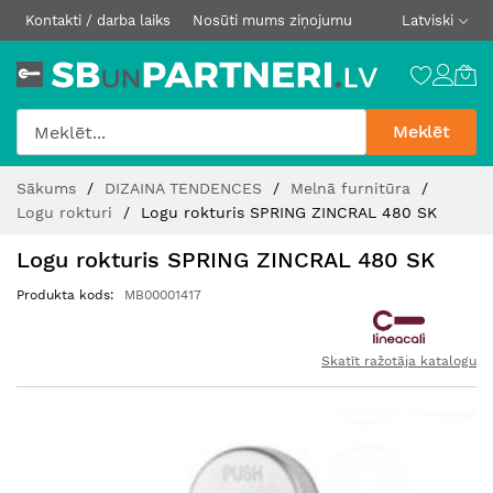
Kontakti / darba laiks
Nosūti mums ziņojumu
Latviski
Meklēt
Skip
Sākums
DIZAINA TENDENCES
Melnā furnitūra
to
Logu rokturi
Logu rokturis SPRING ZINCRAL 480 SK
Content
Logu rokturis SPRING ZINCRAL 480 SK
Produkta kods
MB00001417
Skatīt ražotāja katalogu
Iet
uz
galerijas
beigām