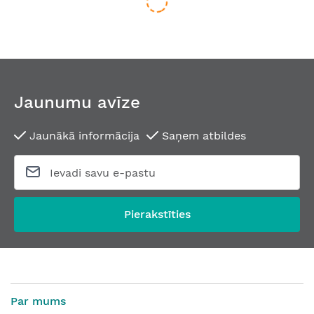
Jaunumu avīze
Jaunākā informācija
Saņem atbildes
Durvju rokturis HEIDI 1665 RB 027
Durvju rokturis SPRI
No
90,53 €
No
43,71 €
Pierakstīties
Par mums