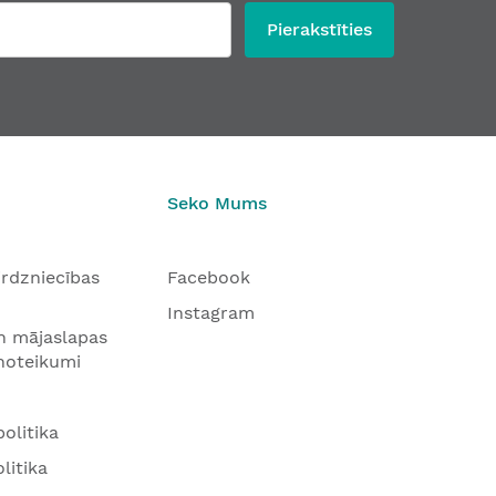
Pierakstīties
Seko Mums
tirdzniecības
Facebook
Instagram
n mājaslapas
 noteikumi
olitika
litika