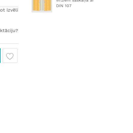
virzieni saskaņā ar
DIN 107
ot izvēli
ktāciju?