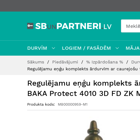
DURVĪM
LOGIEM / FASĀDĒM
MĀJAI
Skip
Sākums
Piedāvājumi
% Izpārdošana %
Dur
to
Regulējamu eņģu komplekts ārdurvīm ar caurejošu 
Content
Regulējamu eņģu komplekts ār
BAKA Protect 4010 3D FD ZK 
Produkta kods
MB00000959-M1
Iet
uz
galerijas