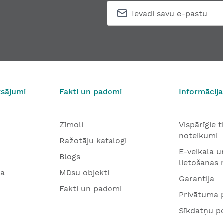
ksājumi
Fakti un padomi
Informācija
Zīmoli
Vispārīgie 
noteikumi
Ražotāju katalogi
E-veikala u
Blogs
lietošanas
na
Mūsu objekti
Garantija
Fakti un padomi
Privātuma p
Sīkdatņu po