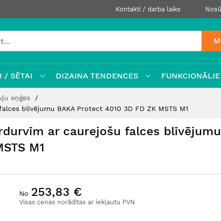
Kontakti / darba laiks
Nosū
M
 / SĒTAI
DIZAINA TENDENCES
FUNKCIONĀLIE
vju eņģes
falces blīvējumu BAKA Protect 4010 3D FD ZK MSTS M1
durvīm ar caurejošu falces blīvējumu
MSTS M1
253,83 €
No
Visas cenas norādītas ar iekļautu PVN