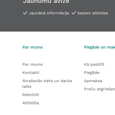
Jaunumu avīze
Jaunākā informācija
Saņem atbildes
Par mums
Piegāde un ma
Par mums
Kā pasūtīt
Kontakti
Piegāde
Atrašanās vieta un darba
Apmaksa
laiks
Preču atgrieša
Rekvizīti
Attīstība