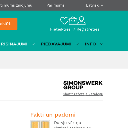
ti mums ziņojumu
Par mums
Latviski
eklēt
Pieteikties
Reģistrēties
 RISINĀJUMI
PIEDĀVĀJUMI
INFO
Skatīt ražotāja katalogu
Fakti un padomi
Durvju vērtņu