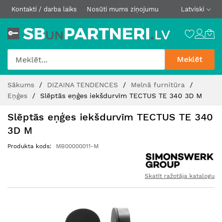
Kontakti / darba laiks
Nosūti mums ziņojumu
Latviski
Meklēt
Skip
Sākums
DIZAINA TENDENCES
Melnā furnitūra
to
Eņģes
Slēptās eņģes iekšdurvīm TECTUS TE 340 3D M
Content
Slēptās eņģes iekšdurvīm TECTUS TE 340
3D M
Produkta kods
MB00000011-M
Skatīt ražotāja katalogu
Iet
uz