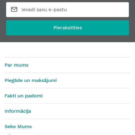
Slēptās eņģes iekšdurvīm TECTUS TE 340 3D
Frēzšablons SI
No
44,77 €
No
451,33 €
Pierakstīties
Par mums
Piegāde un maksājumi
Fakti un padomi
Informācija
Seko Mums