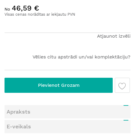
Iet
46,59 €
uz
No
galerijas
Visas cenas norādītas ar iekļautu PVN
sākumu
Atjaunot izvēli
Vēlies citu apstrādi un/vai komplektāciju?
Pievienot Grozam
Apraksts
E-veikals