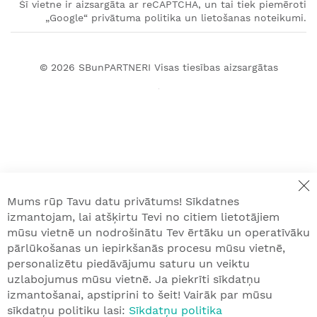
Šī vietne ir aizsargāta ar reCAPTCHA, un tai tiek piemēroti
„Google“ privātuma politika un lietošanas noteikumi.
© 2026
SBunPARTNERI
Visas tiesības aizsargātas
Mums rūp Tavu datu privātums! Sīkdatnes
izmantojam, lai atšķirtu Tevi no citiem lietotājiem
mūsu vietnē un nodrošinātu Tev ērtāku un operatīvāku
pārlūkošanas un iepirkšanās procesu mūsu vietnē,
personalizētu piedāvājumu saturu un veiktu
uzlabojumus mūsu vietnē. Ja piekrīti sīkdatņu
izmantošanai, apstiprini to šeit! Vairāk par mūsu
sīkdatņu politiku lasi:
Sīkdatņu politika