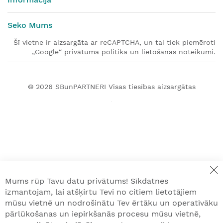
Seko Mums
Šī vietne ir aizsargāta ar reCAPTCHA, un tai tiek piemēroti
„Google“ privātuma politika un lietošanas noteikumi.
© 2026
SBunPARTNERI
Visas tiesības aizsargātas
Mums rūp Tavu datu privātums! Sīkdatnes
izmantojam, lai atšķirtu Tevi no citiem lietotājiem
mūsu vietnē un nodrošinātu Tev ērtāku un operatīvāku
pārlūkošanas un iepirkšanās procesu mūsu vietnē,