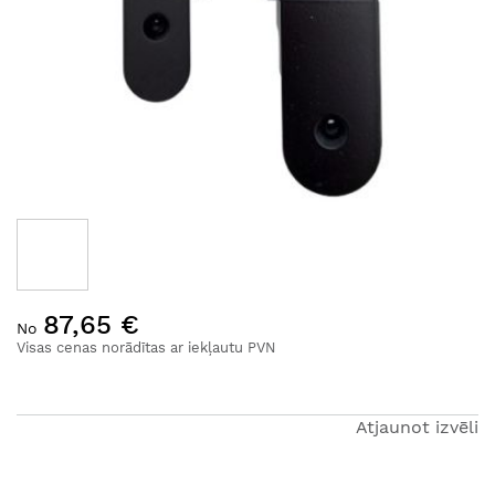
Iet
87,65 €
uz
No
galerijas
Visas cenas norādītas ar iekļautu PVN
sākumu
Atjaunot izvēli