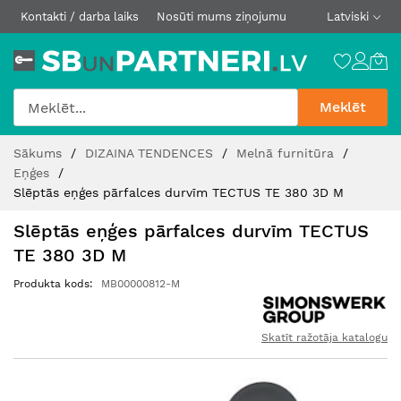
Kontakti / darba laiks
Nosūti mums ziņojumu
Latviski
Meklēt
Skip
Sākums
DIZAINA TENDENCES
Melnā furnitūra
to
Eņģes
Content
Slēptās eņģes pārfalces durvīm TECTUS TE 380 3D M
Slēptās eņģes pārfalces durvīm TECTUS
TE 380 3D M
Produkta kods
MB00000812-M
Skatīt ražotāja katalogu
Iet