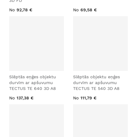
3D FD
No
92,78 €
No
69,58 €
Slēptās eņģes objektu
Slēptās objektu eņģes
durvīm ar apšuvumu
durvīm ar apšuvumu
TECTUS TE 640 3D A8
TECTUS TE 540 3D A8
No
137,38 €
No
111,79 €