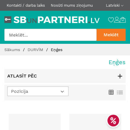
Kontakti / darba laiks
Nosūti mums ziņojumu
Latviski
Meklēt
Skip
Sākums
DURVĪM
Eņģes
to
Content
Eņģes
ATLASĪT PĒC
Iestatīt
Režģis
Sar
dilstošā
secībā