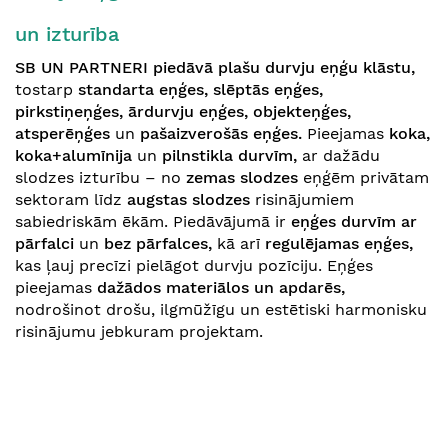
un izturība
SB UN PARTNERI piedāvā plašu durvju eņģu klāstu
,
tostarp
standarta eņģes, slēptās eņģes,
pirkstiņeņģes, ārdurvju eņģes, objekteņģes,
atsperēņģes
un
pašaizverošās eņģes
.
Pieejamas
koka,
koka+alumīnija
un
pilnstikla durvīm
,
ar dažādu
slodzes izturību
– no
zemas slodzes
eņģēm privātam
sektoram līdz
augstas slodzes
risinājumiem
sabiedriskām ēkām. Piedāvājumā ir
eņģes
durvīm ar
pārfalci
un
bez pārfalces
,
kā arī
regulējamas eņģes
,
kas ļauj precīzi pielāgot durvju pozīciju. Eņģes
pieejamas
dažādos materiālos un apdarēs,
nodrošinot
drošu, ilgmūžīgu un estētiski harmonisku
risinājumu
jebkuram projektam.