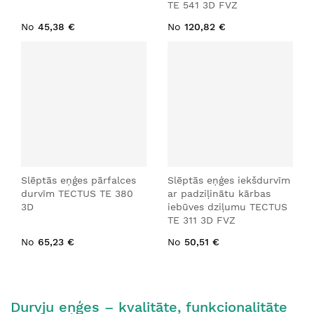
TE 541 3D FVZ
No
45,38 €
No
120,82 €
Slēptās eņģes pārfalces
Slēptās eņģes iekšdurvīm
durvīm TECTUS TE 380
ar padziļinātu kārbas
3D
iebūves dziļumu TECTUS
TE 311 3D FVZ
No
65,23 €
No
50,51 €
Durvju eņģes – kvalitāte, funkcionalitāte