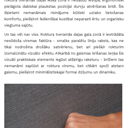
roktura tveramās daļas īkšķa zona ir nedaudz ieslīpa, ergonomiski
pielāgota dabiskai plaukstas pozīcijai durvju atvēršanas brīdī. Šis
šķietami nemanāmais risinājums būtiski uzlabo lietošanas
komfortu, piešķirot ikdienišķai kustībai neparasti ērtu un organisku
viegluma sajūtu.
Un tas vēl nav viss. Roktura tveramās daļas gala zonā ir iestrādāta
neslīdoša virsmas faktūra - smalks paralēlu līniju raksts, kas ne
tikai nodrošina drošāku satvērienu, bet arī piešķir rokturim
izsmalcinātu vizuālo efektu. Atkarībā no gaismas krišanas leņķa šis
vizuāli praktiskais elements iegūst atšķirīgu raksturu - brīžiem tas
nemanāmi saplūst ar roktura virsmu, bet citkārt spoži atstaro
gaismu, piešķirot minimālistiskajai formai dziļumu un dinamiku.