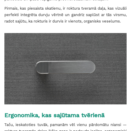
Pirmais, kas piesaista skatienu, ir roktura tveramā daļa, kas vizuāli
perfekti integrēta durvju vērtnē un gandrīz saplūst ar tās virsmu,
radot sajūtu, ka rokturis ir durvis ir vienots, organisks veselums.
Ergonomika, kas sajūtama tvērienā
Taču, ieskatoties tuvāk, pamanām vēl vienu pārdomātu niansi —