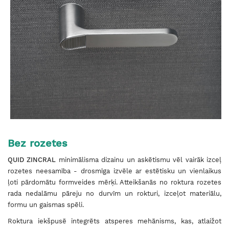
Bez rozetes
QUID ZINCRAL
minimālisma dizainu un askētismu vēl vairāk izceļ
rozetes neesamība - drosmīga izvēle ar estētisku un vienlaikus
ļoti pārdomātu formveides mērķi. Atteikšanās no roktura rozetes
rada nedalāmu pāreju no durvīm un rokturi, izceļot materiālu,
formu un gaismas spēli.
Roktura iekšpusē integrēts atsperes mehānisms, kas, atlaižot