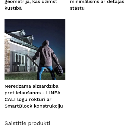
ģeometrija, kas dzimst
minimālisms ar detaļas
kustībā
stāstu
Neredzama aizsardzība
pret ielaušanos - LINEA
CALI logu rokturi ar
SmartBlock konstrukciju
Saistītie produkti