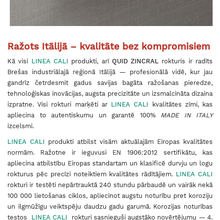
Ražots Itālijā – kvalitāte bez kompromisiem
Kā visi
LINEA CALI
produkti, arī
QUID ZINCRAL
rokturis ir radīts
Brešas industriālajā reģionā Itālijā — profesionālā vidē, kur jau
gandrīz četrdesmit gadus savijas bagāta ražošanas pieredze,
tehnoloģiskas inovācijas, augsta precizitāte un izsmalcināta dizaina
izpratne. Visi rokturi marķēti ar
LINEA CALI
kvalitātes zīmi, kas
apliecina to autentiskumu un garantē 100%
MADE IN ITALY
izcelsmi.
LINEA CALI
produkti atbilst visām aktuālajām Eiropas kvalitātes
normām. Ražotne ir ieguvusi EN 1906:2012 sertifikātu, kas
apliecina atbilstību Eiropas standartam un klasificē durvju un logu
rokturus pēc precīzi noteiktiem kvalitātes rādītājiem.
LINEA CALI
rokturi ir testēti nepārtrauktā 240 stundu pārbaudē un vairāk nekā
100 000 lietošanas ciklos, apliecinot augstu noturību pret koroziju
un ilgmūžīgu veiktspēju daudzu gadu garumā. Korozijas noturības
testos
LINEA CALI
rokturi sasnieguši augstāko novērtējumu — 4.