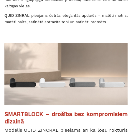
kaitīgas vielas.
QUID ZINRAL
pieejams četrās elegantās apdarēs - matēti melns,
matēti balts, satinētā antracīta tonī un satinēti hromēts.
SMARTBLOCK – drošība bez kompromisiem
dizainā
Modelis QUID ZINCRAL pieejams arī kā logu rokturis