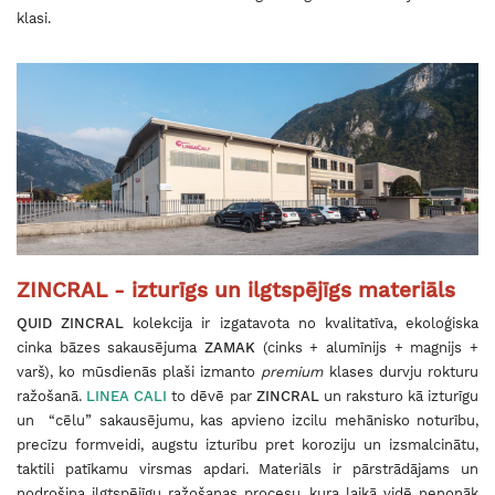
klasi.
ZINCRAL - izturīgs un ilgtspējīgs materiāls
QUID ZINCRAL
kolekcija ir izgatavota no kvalitatīva, ekoloģiska
cinka bāzes sakausējuma
ZAMAK
(cinks + alumīnijs + magnijs +
varš), ko mūsdienās plaši izmanto
premium
klases durvju rokturu
ražošanā.
LINEA CALI
to dēvē par
ZINCRAL
un raksturo kā izturīgu
un “cēlu” sakausējumu, kas apvieno izcilu mehānisko noturību,
precīzu formveidi, augstu izturību pret koroziju un izsmalcinātu,
taktili patīkamu virsmas apdari. Materiāls ir pārstrādājams un
nodrošina ilgtspējīgu ražošanas procesu, kura laikā vidē nenonāk