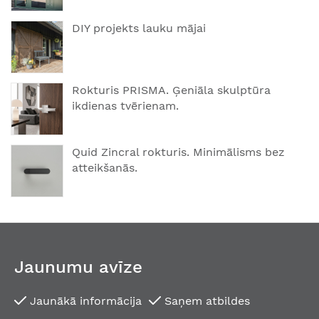
DIY projekts lauku mājai
Rokturis PRISMA. Ģeniāla skulptūra
ikdienas tvērienam.
Quid Zincral rokturis. Minimālisms bez
atteikšanās.
Jaunumu avīze
Jaunākā informācija
Saņem atbildes