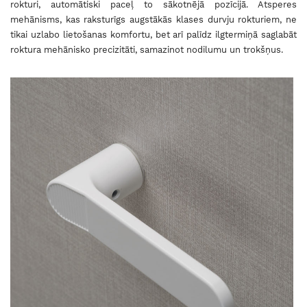
rokturi, automātiski paceļ to sākotnējā pozīcijā. Atsperes
mehānisms, kas raksturīgs augstākās klases durvju rokturiem, ne
tikai uzlabo lietošanas komfortu, bet arī palīdz ilgtermiņā saglabāt
roktura mehānisko precizitāti, samazinot nodilumu un trokšņus.