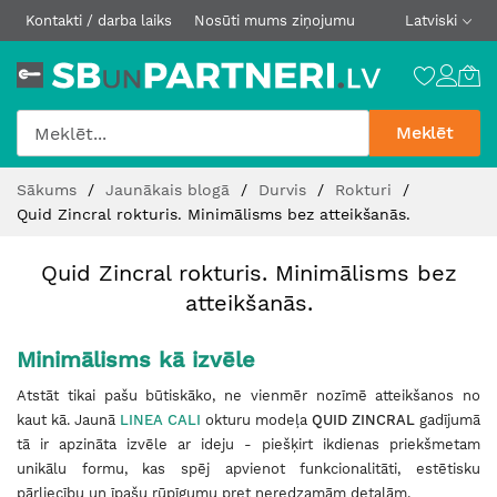
Kontakti / darba laiks
Nosūti mums ziņojumu
Latviski
Meklēt
Skip
Sākums
Jaunākais blogā
Durvis
Rokturi
to
Quid Zincral rokturis. Minimālisms bez atteikšanās.
Content
Quid Zincral rokturis. Minimālisms bez
atteikšanās.
Minimālisms kā izvēle
Atstāt tikai pašu būtiskāko, ne vienmēr nozīmē atteikšanos no
kaut kā. Jaunā
LINEA CALI
okturu modeļa
QUID ZINCRAL
gadījumā
tā ir apzināta izvēle ar ideju - piešķirt ikdienas priekšmetam
unikālu formu, kas spēj apvienot funkcionalitāti, estētisku
pārliecību un īpašu rūpīgumu pret neredzamām detaļām.