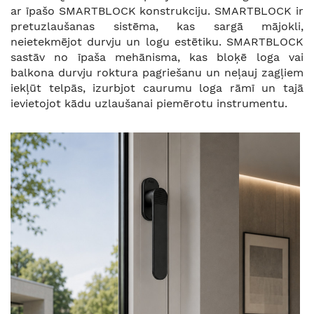
ar īpašo SMARTBLOCK konstrukciju. SMARTBLOCK ir
pretuzlaušanas sistēma, kas sargā mājokli,
neietekmējot durvju un logu estētiku. SMARTBLOCK
sastāv no īpaša mehānisma, kas bloķē loga vai
balkona durvju roktura pagriešanu un neļauj zagļiem
iekļūt telpās, izurbjot caurumu loga rāmī un tajā
ievietojot kādu uzlaušanai piemērotu instrumentu.