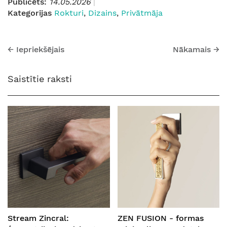
Publicēts:
14.05.2026
Kategorijas
Rokturi
,
Dizains
,
Privātmāja
←
Iepriekšējais
Nākamais
→
Saistītie raksti
Stream Zincral:
ZEN FUSION - formas