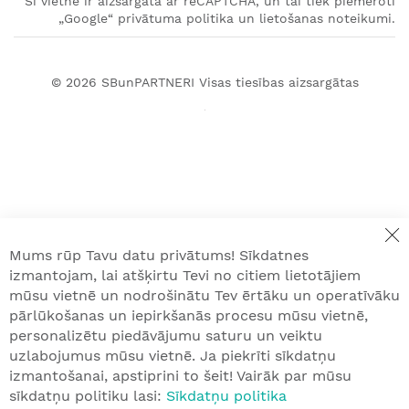
Šī vietne ir aizsargāta ar reCAPTCHA, un tai tiek piemēroti
„Google“ privātuma politika un lietošanas noteikumi.
© 2026
SBunPARTNERI
Visas tiesības aizsargātas
Mums rūp Tavu datu privātums! Sīkdatnes
izmantojam, lai atšķirtu Tevi no citiem lietotājiem
mūsu vietnē un nodrošinātu Tev ērtāku un operatīvāku
pārlūkošanas un iepirkšanās procesu mūsu vietnē,
personalizētu piedāvājumu saturu un veiktu
uzlabojumus mūsu vietnē. Ja piekrīti sīkdatņu
izmantošanai, apstiprini to šeit! Vairāk par mūsu
sīkdatņu politiku lasi:
Sīkdatņu politika