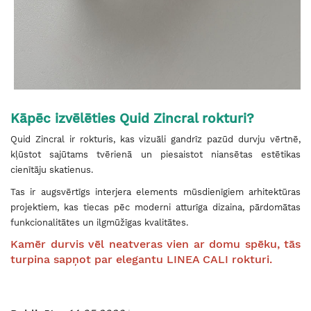
Kāpēc izvēlēties Quid Zincral rokturi?
Quid Zincral ir rokturis, kas vizuāli gandrīz pazūd durvju vērtnē,
kļūstot sajūtams tvērienā un piesaistot niansētas estētikas
cienītāju skatienus.
Tas ir augsvērtīgs interjera elements mūsdienīgiem arhitektūras
projektiem, kas tiecas pēc moderni atturīga dizaina, pārdomātas
funkcionalitātes un ilgmūžīgas kvalitātes.
Kamēr durvis vēl neatveras vien ar domu spēku, tās
turpina sapņot par elegantu LINEA CALI rokturi.