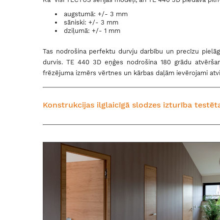
augstumā: +/- 3 mm
sāniski: +/- 3 mm
dziļumā: +/- 1 mm
Tas nodrošina perfektu durvju darbību un precīzu pielāgo
durvis.
TE 440 3D eņģes nodrošina 180 grādu atvēršana
frēzējuma izmērs vērtnes un kārbas daļām ievērojami atv
Konstrukcijas ilglaicīgā slodzes izturība testē