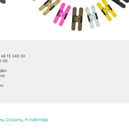
a kā TE 340 3D
40 3D
aļām
sos
nu
es
,
Dizains
,
Privātmāja