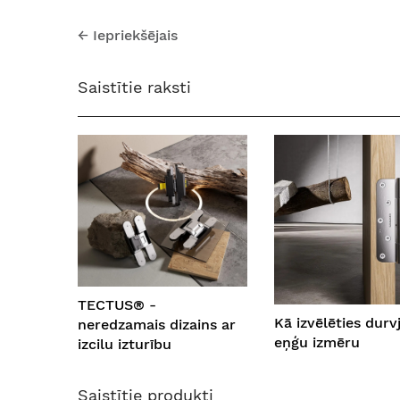
←
Iepriekšējais
Saistītie raksti
TECTUS® -
Kā izvēlēties durv
neredzamais dizains ar
eņģu izmēru
izcilu izturību
Saistītie produkti