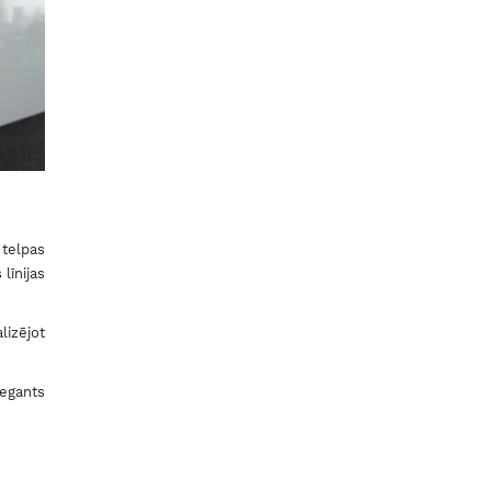
 telpas
līnijas
lizējot
legants