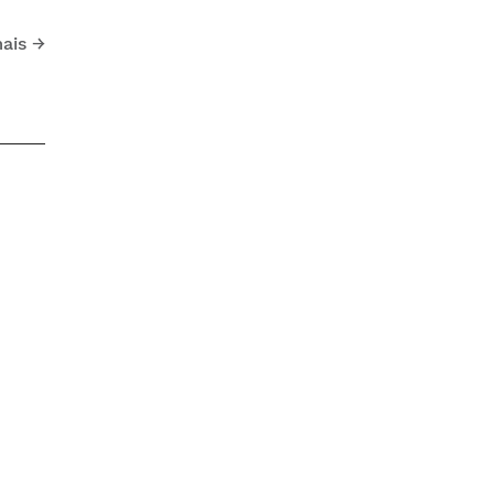
ais
→