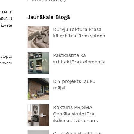
sērijai
Jaunākais Blogā
dāvājot
 izvēle
Durvju roktura krāsa
kā arhitektūras valoda
Pastkastīte kā
slēpto
arhitektūras elements
r svaru
DIY projekts lauku
mājai
Rokturis PRISMA.
Ģeniāla skulptūra
ikdienas tvērienam.
Quid Zincral rokturis.