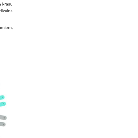
n krāsu
dizaina
jumiem,