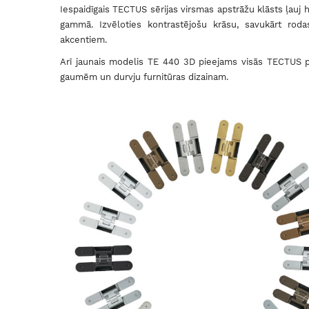
Iespaidīgais TECTUS sērijas virsmas apstrāžu klāsts ļauj
gammā. Izvēloties kontrastējošu krāsu, savukārt rodas
akcentiem.
Arī jaunais modelis TE 440 3D pieejams visās TECTUS pro
gaumēm un durvju furnitūras dizainam.