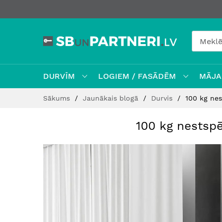
DURVĪM
LOGIEM / FASĀDĒM
MĀJAI
Skip
Sākums
Jaunākais blogā
Durvis
100 kg nes
to
Content
100 kg nestsp