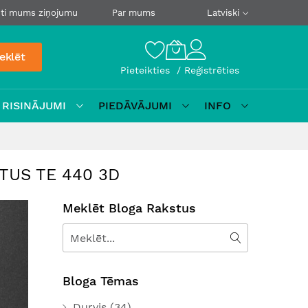
ti mums ziņojumu
Par mums
Latviski
eklēt
Pieteikties
Reģistrēties
 RISINĀJUMI
PIEDĀVĀJUMI
INFO
CTUS TE 440 3D
Meklēt Bloga Rakstus
Meklēt
Meklēt
Bloga Tēmas
Durvis
(34)