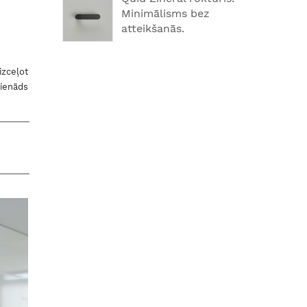
Minimālisms bez
atteikšanās.
izceļot
ienāds