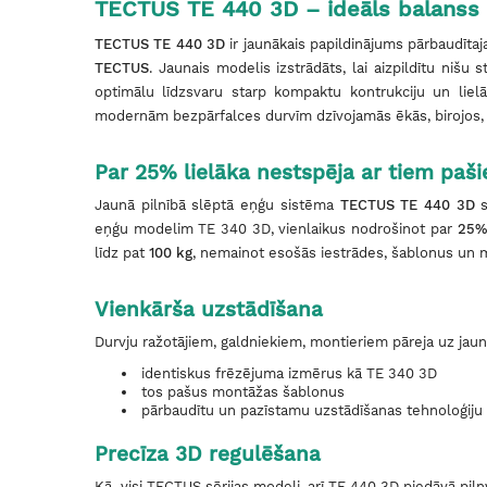
TECTUS TE 440 3D – ideāls balanss 
TECTUS TE 440 3D
ir jaunākais papildinājums pārbaudītaja
TECTUS
. Jaunais modelis izstrādāts, lai aizpildītu niš
optimālu līdzsvaru starp kompaktu kontrukciju un liel
modernām bezpārfalces durvīm dzīvojamās ēkās, birojos,
Par 25% lielāka nestspēja ar tiem pa
Jaunā pilnībā slēptā eņģu sistēma
TECTUS
TE 440 3D
s
eņģu modelim TE 340 3D, vienlaikus nodrošinot par
25% 
līdz pat
100 kg
, nemainot esošās iestrādes, šablonus un 
Vienkārša uzstādīšana
Durvju ražotājiem, galdniekiem, montieriem pāreja uz jaun
identiskus frēzējuma izmērus kā TE 340 3D
tos pašus montāžas šablonus
pārbaudītu un pazīstamu uzstādīšanas tehnoloģiju
Precīza 3D regulēšana
Kā visi TECTUS sērijas modeļi, arī TE 440 3D piedāvā pilnv