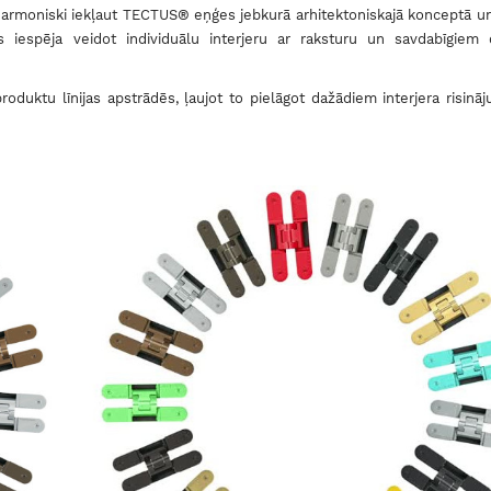
 harmoniski iekļaut TECTUS® eņģes jebkurā arhitektoniskajā konceptā u
 iespēja veidot individuālu interjeru ar raksturu un savdabīgiem 
duktu līnijas apstrādēs, ļaujot to pielāgot dažādiem interjera risinā