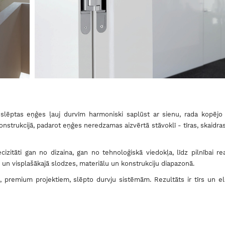
ā slēptas eņģes ļauj durvīm harmoniski saplūst ar sienu, rada kopējo
nstrukcijā, padarot eņģes neredzamas aizvērtā stāvoklī - tīras, skaidras 
itāti gan no dizaina, gan no tehnoloģiskā viedokļa, līdz pilnībai rea
ē un visplašākajā slodzes, materiālu un konstrukciju diapazonā.
, premium projektiem, slēpto durvju sistēmām. Rezultāts ir tīrs un e