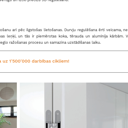
šanu arī pēc ilgstošas lietošanas. Durvju regulēšana ērti veicama, ne
s leņķi, un tās ir piemērotas koka, tērauda un alumīnija kārbām. V
ieglo ražošanas procesu un samazina uzstādīšanas laiku.
ta uz 1'500'000 darbības cikliem!