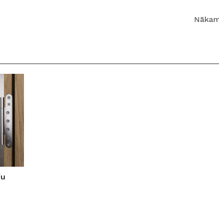
Nākam
ju