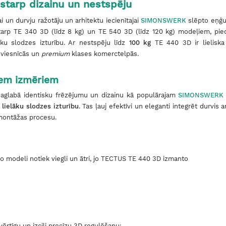
starp dizainu un nestspēju
i un durvju ražotāju un arhitektu iecienītajai
SIMONSWERK
slēpto eņģu 
u starp TE 340 3D (līdz 8 kg) un TE 540 3D (līdz 120 kg) modeļiem, pie
āku slodzes izturību. Ar nestspēju līdz
100 kg
TE 440 3D ir lieliska
 viesnīcās un
premium
klases komerctelpās.
šiem izmēriem
aglabā identisku frēzējumu un dizainu kā populārajam
SIMONSWERK
lielāku slodzes izturību
. Tas ļauj efektīvi un eleganti integrēt durvis a
montāžas procesu.
o modeli notiek viegli un ātri, jo TECTUS TE 440 3D izmanto
ērtīgu un izcili precīzu 3D regulēšanu: