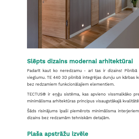
Slēpts dizains modernai arhitektūrai
Padarīt kaut ko neredzamu - arī tas ir dizains! Pilnīb
vieglumu. TE 440 3D pilnībā integrējas durvju un kārbas ko
bez redzamiem funkcionālajiem elementiem.
TECTUS® ir eņģu sistēma, kas apvieno vissmalkāko preciz
minimālisma arhitektūras principus visaugstākajā kvalitāt
Šāds risinājums īpaši piemērots minimālisma interjeriem
dizains bez redzamām tehniskām detaļām.
Plaša apstrāžu izvēle