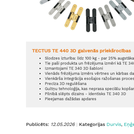
TECTUS TE 440 3D galvenās priekšrocības
Slodzes izturība: līdz 100 kg - par 25% augstāk
Tie paši produkta un frēzējuma izmēri kā TE 3
Izmantojami TE 340 3D šabloni
Vienāds frēzējuma izmērs vērtnes un kārbas d
Vienkārša integrācija esošajos ražošanas proce
Precīza 3D regulēšana
Gultņu tehnoloģija, kas neprasa speciālu kopša
Pilnībā slēpts dizains - identisks TE 340 3D
Pieejamas dažādas apdares
Publicēts:
12.05.2026
Kategorijas
Durvis
,
Eņģ