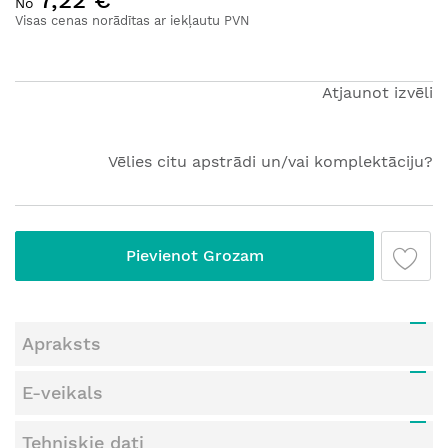
uz
No
galerijas
Visas cenas norādītas ar iekļautu PVN
sākumu
Atjaunot izvēli
Vēlies citu apstrādi un/vai komplektāciju?
Pievienot Grozam
Apraksts
E-veikals
Tehniskie dati