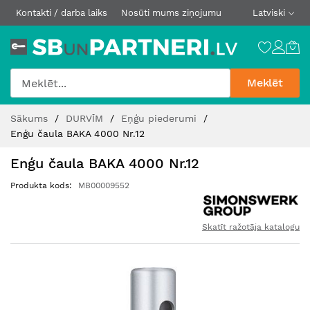
Kontakti / darba laiks
Nosūti mums ziņojumu
Latviski
Meklēt
Skip
Sākums
DURVĪM
Eņģu piederumi
to
Enģu čaula BAKA 4000 Nr.12
Content
Enģu čaula BAKA 4000 Nr.12
Produkta kods
MB00009552
Skatīt ražotāja katalogu
Iet
uz
galerijas
beigām