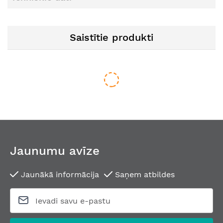
Saistītie produkti
Jaunumu avīze
Jaunākā informācija
Saņem atbildes
Regulējams eņģu komplekts ārdurvīm ar caurejošu falces blī
No
97,07 €