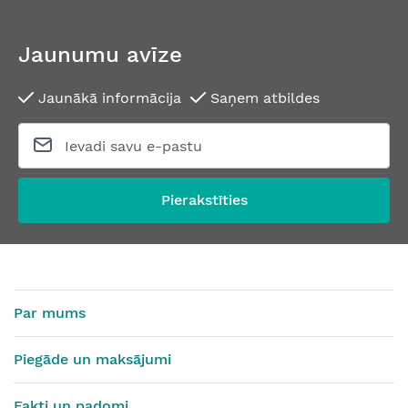
Jaunumu avīze
Jaunākā informācija
Saņem atbildes
Regulējamā pretplāksne 94 0017
Pretplāksne profilrām
No
1,63 €
No
8,42 €
Pierakstīties
Par mums
Piegāde un maksājumi
Fakti un padomi