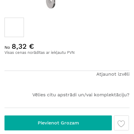
Iet
8,32 €
uz
No
galerijas
Visas cenas norādītas ar iekļautu PVN
sākumu
Atjaunot izvēli
Vēlies citu apstrādi un/vai komplektāciju?
Pievienot Grozam