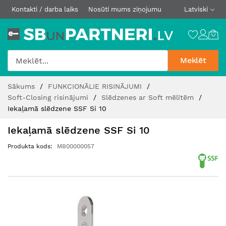
Kontakti / darba laiks
Nosūti mums ziņojumu
Latviski
Meklēt
Skip
Sākums
FUNKCIONĀLIE RISINĀJUMI
to
Soft-Closing risinājumi
Slēdzenes ar Soft mēlītēm
Content
Iekaļamā slēdzene SSF Si 10
Iekaļamā slēdzene SSF Si 10
Produkta kods
MB00000057
Iet
uz
galerijas
beigām