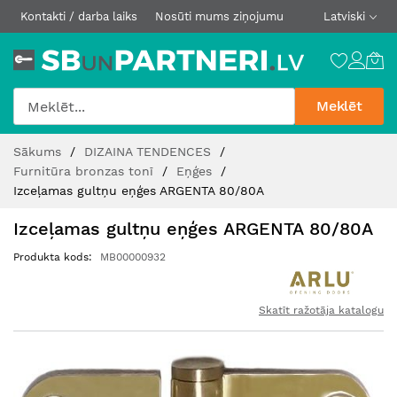
Kontakti / darba laiks
Nosūti mums ziņojumu
Latviski
Meklēt
Skip
Sākums
DIZAINA TENDENCES
to
Furnitūra bronzas tonī
Eņģes
Content
Izceļamas gultņu eņģes ARGENTA 80/80A
Izceļamas gultņu eņģes ARGENTA 80/80A
Produkta kods
MB00000932
Skatīt ražotāja katalogu
Iet
uz
galerijas