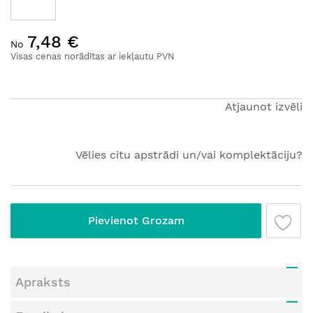
Iet
7,48 €
uz
No
galerijas
Visas cenas norādītas ar iekļautu PVN
sākumu
Atjaunot izvēli
Vēlies citu apstrādi un/vai komplektāciju?
Pievienot Grozam
Apraksts