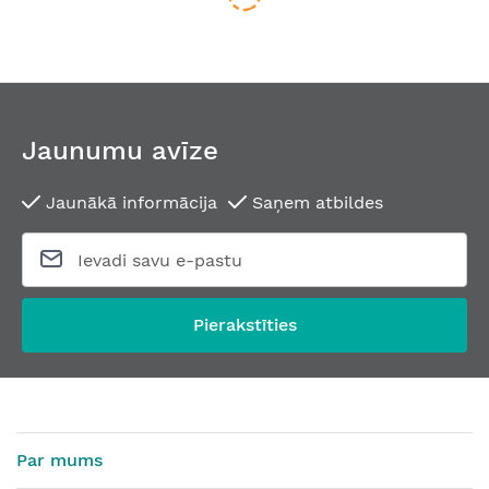
Jaunumu avīze
Jaunākā informācija
Saņem atbildes
Durvju rokturis QUID ZINCRAL 390 RB
Durvju rokturis LOFT 
No
54,11 €
No
107,18 €
Pierakstīties
Par mums