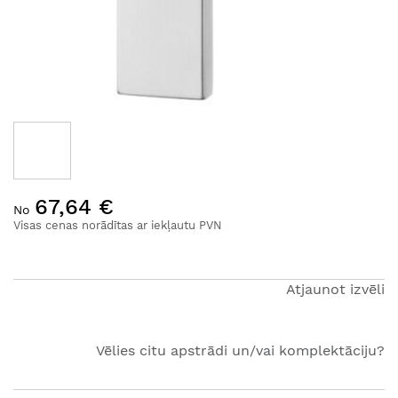
Iet
67,64 €
uz
No
galerijas
Visas cenas norādītas ar iekļautu PVN
sākumu
Atjaunot izvēli
Vēlies citu apstrādi un/vai komplektāciju?