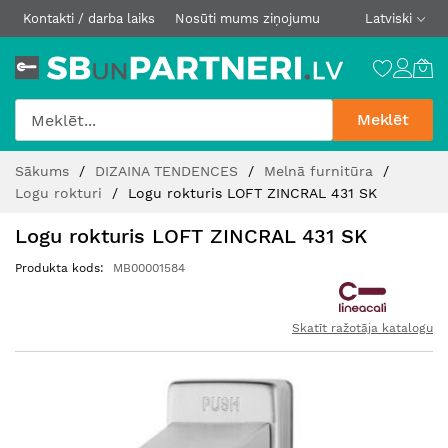
Kontakti / darba laiks
Nosūti mums ziņojumu
Latviski
Meklēt
Skip
Sākums
DIZAINA TENDENCES
Melnā furnitūra
to
Logu rokturi
Logu rokturis LOFT ZINCRAL 431 SK
Content
Logu rokturis LOFT ZINCRAL 431 SK
Produkta kods
MB00001584
Skatīt ražotāja katalogu
Iet
uz
galerijas
beigām